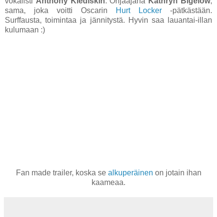
vokalisti
Anthony Kiediskin
. Ohjaajana
Kathryn Bigelow
,
sama, joka voitti Oscarin
Hurt Locker
-pätkästään.
Surffausta, toimintaa ja jännitystä. Hyvin saa lauantai-illan
kulumaan :)
Fan made trailer, koska se
alkuperäinen
on jotain ihan
kaameaa.