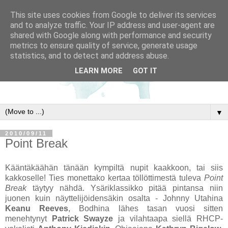
This site uses cookies from Google to deliver its services
and to analyze traffic. Your IP address and user-agent are
shared with Google along with performance and security
metrics to ensure quality of service, generate usage
statistics, and to detect and address abuse.
LEARN MORE
GOT IT
▼
2010/09/11
Point Break
Kääntäkäähän tänään kympiltä nupit kaakkoon, tai siis
kakkoselle! Ties monettako kertaa töllöttimestä tuleva
Point
Break
täytyy nähdä. Ysäriklassikko pitää pintansa niin
juonen kuin näyttelijöidensäkin osalta - Johnny Utahina
Keanu Reeves
, Bodhina lähes tasan vuosi sitten
menehtynyt
Patrick Swayze
ja vilahtaapa siellä RHCP-