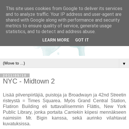
This site uses cookies from Google to deliver its services
and to analyze traffic. Your IP address and user-agent are
shared with Google along with performance and security
metrics to ensure quality of service, generate usage
statistics, and to detect and address abuse.
LEARN MORE
GOT IT
▼
2011/05/10
NYC - Midtown 2
Lisää pilvenpiirtäjiä, puistoja ja Broadwayn ja 42nd Streetin
risteystä = Times Squarea. Myös Grand Central Station,
Flatiron Building eli tuttavallisemmin Flättis, New York
Public Library, jonka portaita
Carriekin
kiipesi mennäkseen
naimisiin Mr. Bigin kanssa, sekä aurinko vilahtavat
kuvatuksissa.