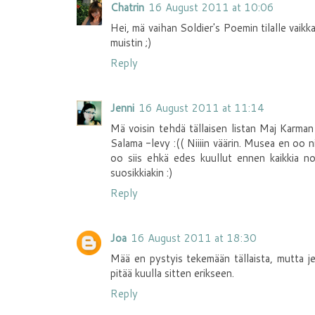
Chatrin
16 August 2011 at 10:06
Hei, mä vaihan Soldier's Poemin tilalle vaikk
muistin ;)
Reply
Jenni
16 August 2011 at 11:14
Mä voisin tehdä tällaisen listan Maj Karman b
Salama -levy :(( Niiiin väärin. Musea en oo n
oo siis ehkä edes kuullut ennen kaikkia no
suosikkiakin :)
Reply
Joa
16 August 2011 at 18:30
Mää en pystyis tekemään tällaista, mutta j
pitää kuulla sitten erikseen.
Reply