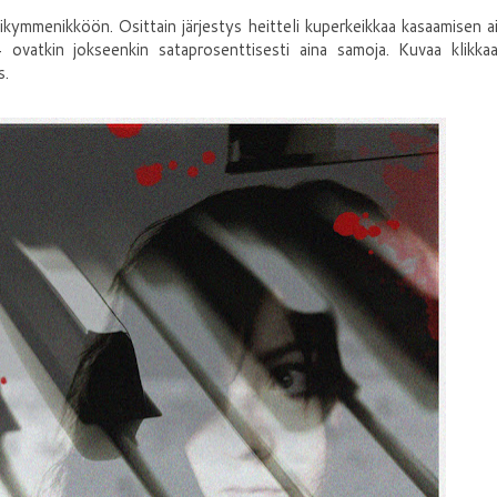
kikymmenikköön. Osittain järjestys heitteli kuperkeikkaa kasaamisen a
4 ovatkin jokseenkin sataprosenttisesti aina samoja. Kuvaa klikkaa
s.