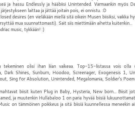
rkeä ja hassu Endlessly ja hääbiisi Unintended. Varmaankin myös D
ärjestykseen laittaa ja jättää joitain pois, ei onnistu. :D
ed desires (en vieläkään miellä sitä oikein Musen biisiksi, vaikka h
ärsyttää mua suunnattomasti). Sait siis miettimään aihetta kuitenkin...
iac music, tykkään! :)
n tekeminen olisi ihan liian vaikeaa. Top-15-listassa vois olla 
ia, Dark Shines, Sunburn, Hoodoo, Screenager, Exogenesis 1, Un
ut, Sing for Absolution, Unintended, Megalomania, Soldier's Poem
ahtavat biisit kuten Plug in Baby, Hysteria, New born... Biisit jo
amed, ja muutenkin Hullabaloo 1 on paria hyvää biisiä lukuunottama
usic on tämmöinen poikkeus ja sitä biisiä kuunnellessa meneekin a