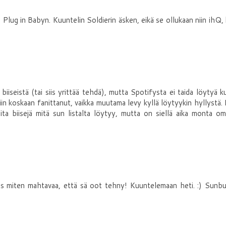
a Plug in Babyn. Kuuntelin Soldierin äsken, eikä se ollukaan niin ihQ,
iiseistä (tai siis yrittää tehdä), mutta Spotifysta ei taida löytyä k
iin koskaan fanittanut, vaikka muutama levy kyllä löytyykin hyllystä.
ita biisejä mitä sun listalta löytyy, mutta on siellä aika monta o
es miten mahtavaa, että sä oot tehny! Kuuntelemaan heti. :) Sunb