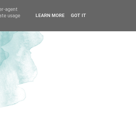
ser-agent
rate usage
LEARN MORE
GOT IT