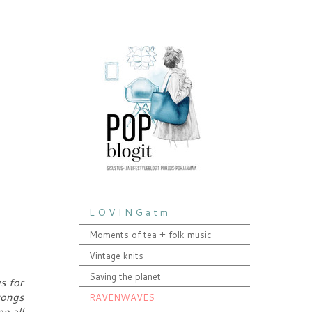
L O V I N G a t m
Moments of tea + folk music
Vintage knits
Saving the planet
s for
songs
RAVENWAVES
on all