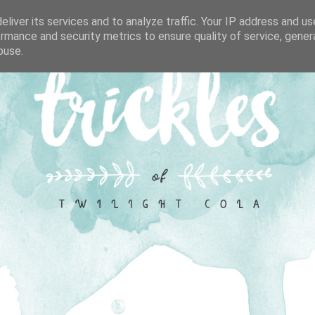
liver its services and to analyze traffic. Your IP address and u
rmance and security metrics to ensure quality of service, gene
buse.