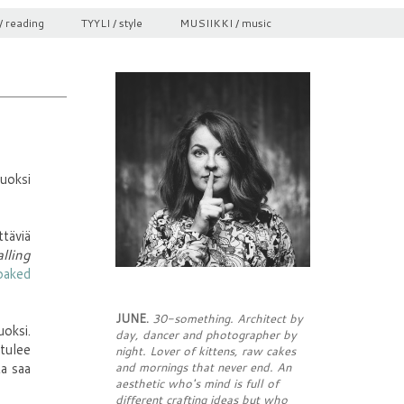
/ reading
TYYLI / style
MUSIIKKI / music
vuoksi
ttäviä
alling
oaked
JUNE.
30-something. Architect by
uoksi.
day, dancer and photographer by
 tulee
night. Lover of kittens, raw cakes
ta saa
and mornings that never end. An
aesthetic who's mind is full of
different crafting ideas but who