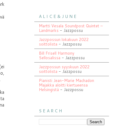
ark
A L I C E & J U N E
yvä
Martti Vesala Soundpost Quintet –
Landmarks
- Jazzpossu
Jazzpossun lokakuun 2022
soittolista
- Jazzpossu
Bill Frisell Harmony
Sellosalissa
- Jazzpossu
(ei
Jazzpossun syyskuun 2022
soittolista
- Jazzpossu
o,
.
Pianisti Jean-Marie Machadon
Majakka aloitti kiertueensa
Helsingistä
- Jazzpossu
tka
tta
ina
S E A R C H