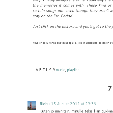
the memories it comes with. These kind of p
certain songs out, even though they aren't 
stay on the list. Period.
Just click on the picture and you'll get to the 
Kuva on joku vanha photoshoppailu, joka muistaakseni jotenkin etäi
L A B E L S //
music
,
playlist
7
Riehu
15 August 2011 at 23:36
Kuten jo mainitsin, minulle tekis liian tiukk