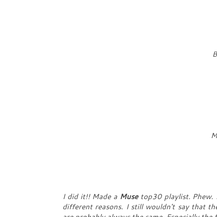
B
M
I did it!! Made a
Muse
top30 playlist. Phew. 
different reasons. I still wouldn't say that t
are probably always the same. Especially the fir