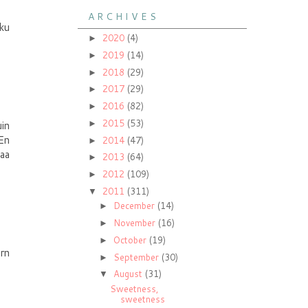
A R C H I V E S
 ku
2020
(4)
►
2019
(14)
►
2018
(29)
►
2017
(29)
►
2016
(82)
►
2015
(53)
►
uin
 En
2014
(47)
►
maa
2013
(64)
►
2012
(109)
►
2011
(311)
▼
December
(14)
►
November
(16)
►
October
(19)
►
urn
September
(30)
►
August
(31)
▼
Sweetness,
sweetness