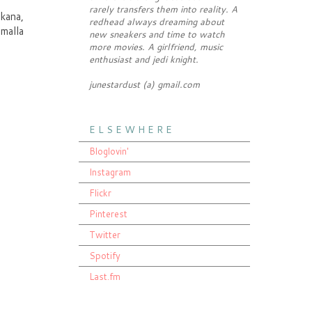
rarely transfers them into reality. A
ikana,
redhead always dreaming about
malla
new sneakers and time to watch
more movies. A girlfriend, music
enthusiast and jedi knight.
junestardust (a) gmail.com
E L S E W H E R E
Bloglovin'
Instagram
Flickr
Pinterest
Twitter
Spotify
Last.fm