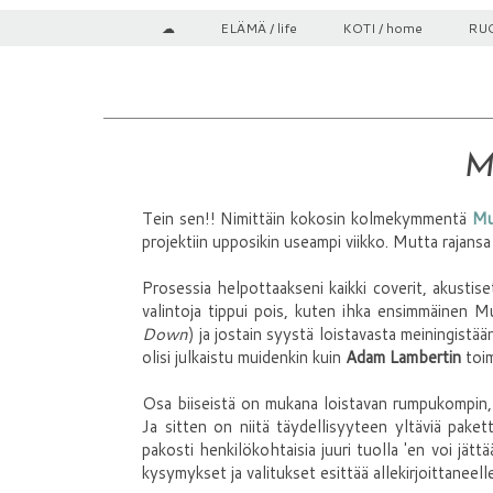
☁
ELÄMÄ / life
KOTI / home
RUO
M
Tein sen!! Nimittäin kokosin kolmekymmentä
M
projektiin upposikin useampi viikko. Mutta rajansa 
Prosessia helpottaakseni kaikki coverit, akustiset
valintoja tippui pois, kuten ihka ensimmäinen M
Down
) ja jostain syystä loistavasta meiningistä
olisi julkaistu muidenkin kuin
Adam Lambertin
toim
Osa biiseistä on mukana loistavan rumpukompin, 
Ja sitten on niitä täydellisyyteen yltäviä pakett
pakosti henkilökohtaisia juuri tuolla 'en voi jättää
kysymykset ja valitukset esittää allekirjoittaneelle