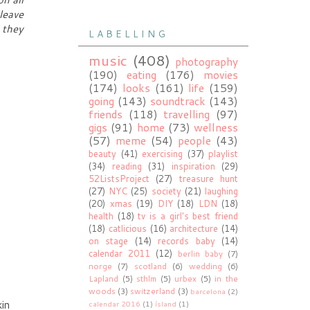
leave
 they
L A B E L L I N G
music
(408)
photography
(190)
eating
(176)
movies
(174)
looks
(161)
life
(159)
going
(143)
soundtrack
(143)
friends
(118)
travelling
(97)
gigs
(91)
home
(73)
wellness
(57)
meme
(54)
people
(43)
beauty
(41)
exercising
(37)
playlist
(34)
reading
(31)
inspiration
(29)
52ListsProject
(27)
treasure hunt
(27)
NYC
(25)
society
(21)
laughing
(20)
xmas
(19)
DIY
(18)
LDN
(18)
health
(18)
tv is a girl's best friend
(18)
catlicious
(16)
architecture
(14)
on stage
(14)
records baby
(14)
calendar 2011
(12)
berlin baby
(7)
norge
(7)
scotland
(6)
wedding
(6)
Lapland
(5)
sthlm
(5)
urbex
(5)
in the
woods
(3)
switzerland
(3)
barcelona
(2)
kin
calendar 2016
(1)
ísland
(1)