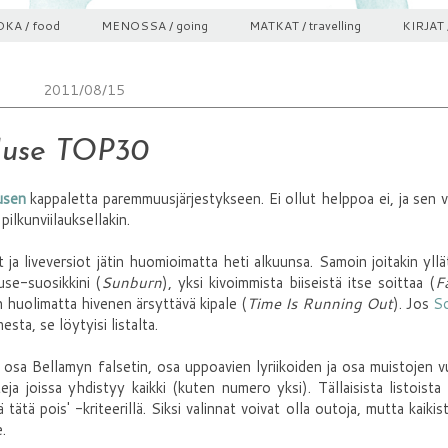
KA / food
MENOSSA / going
MATKAT / travelling
KIRJAT 
2011/08/15
use TOP30
usen
kappaletta paremmuusjärjestykseen. Ei ollut helppoa ei, ja sen 
pilkunviilauksellakin.
 ja liveversiot jätin huomioimatta heti alkuunsa. Samoin joitakin yllä
use-suosikkini (
Sunburn
), yksi kivoimmista biiseistä itse soittaa (
F
än huolimatta hivenen ärsyttävä kipale (
Time Is Running Out
). Jos
S
esta, se löytyisi listalta.
osa Bellamyn falsetin, osa uppoavien lyriikoiden ja osa muistojen v
eja joissa yhdistyy kaikki (kuten numero yksi). Tällaisista listoista
 tätä pois' -kriteerillä. Siksi valinnat voivat olla outoja, mutta kaikis
.