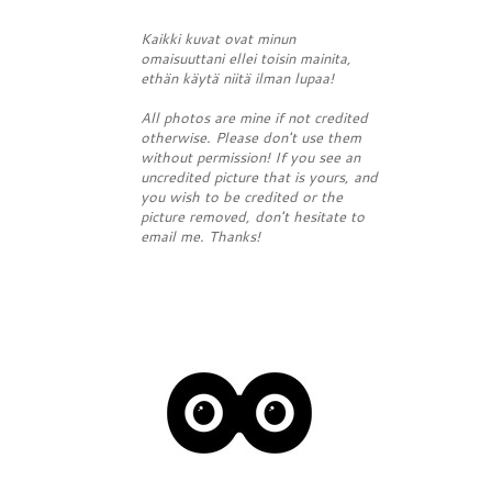
Kaikki kuvat ovat minun
omaisuuttani ellei toisin mainita,
ethän käytä niitä ilman lupaa!
All photos are mine if not credited
otherwise. Please don't use them
without permission! If you see an
uncredited picture that is yours, and
you wish to be credited or the
picture removed, don't hesitate to
email me. Thanks!