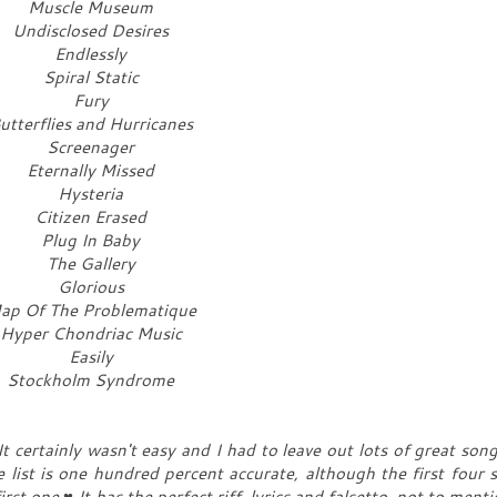
Muscle Museum
Undisclosed Desires
Endlessly
Spiral Static
Fury
utterflies and Hurricanes
Screenager
Eternally Missed
Hysteria
Citizen Erased
Plug In Baby
The Gallery
Glorious
ap Of The Problematique
Hyper Chondriac Music
Easily
Stockholm Syndrome
It certainly wasn't easy and I had to leave out lots of great song
he list is one hundred percent accurate, although the first four 
st one ♥ It has the perfect riff, lyrics and falsetto, not to menti