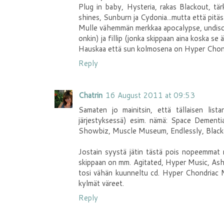
Plug in baby, Hysteria, rakas Blackout, tä
shines, Sunburn ja Cydonia...mutta että pitäs j
Mulle vähemmän merkkaa apocalypse, undisclos
onkin) ja fillip (jonka skippaan aina koska se 
Hauskaa että sun kolmosena on Hyper Chondr
Reply
Chatrin
16 August 2011 at 09:53
Samaten jo mainitsin, että tällaisen lista
järjestyksessä) esim. nämä: Space Dement
Showbiz, Muscle Museum, Endlessly, Blacko
Jostain syystä jätin tästä pois nopeemmat m
skippaan on mm. Agitated, Hyper Music, Ash
tosi vähän kuunneltu cd. Hyper Chondriac M
kylmät väreet.
Reply