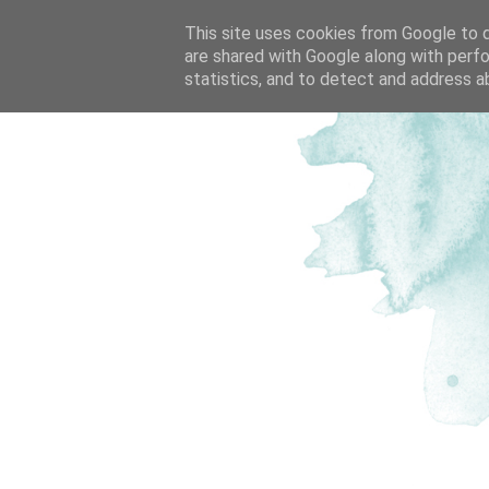
This site uses cookies from Google to de
are shared with Google along with perfo
statistics, and to detect and address a