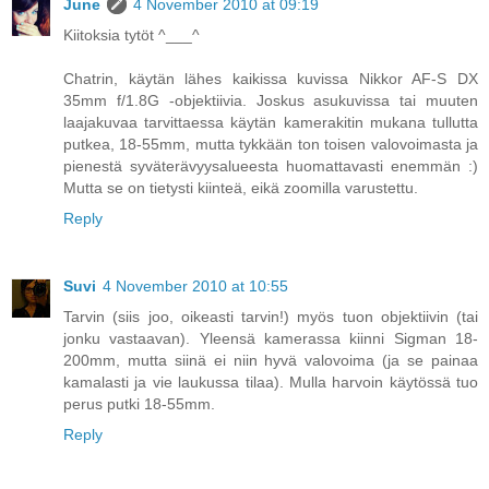
June
4 November 2010 at 09:19
Kiitoksia tytöt ^___^
Chatrin, käytän lähes kaikissa kuvissa Nikkor AF-S DX
35mm f/1.8G -objektiivia. Joskus asukuvissa tai muuten
laajakuvaa tarvittaessa käytän kamerakitin mukana tullutta
putkea, 18-55mm, mutta tykkään ton toisen valovoimasta ja
pienestä syväterävyysalueesta huomattavasti enemmän :)
Mutta se on tietysti kiinteä, eikä zoomilla varustettu.
Reply
Suvi
4 November 2010 at 10:55
Tarvin (siis joo, oikeasti tarvin!) myös tuon objektiivin (tai
jonku vastaavan). Yleensä kamerassa kiinni Sigman 18-
200mm, mutta siinä ei niin hyvä valovoima (ja se painaa
kamalasti ja vie laukussa tilaa). Mulla harvoin käytössä tuo
perus putki 18-55mm.
Reply