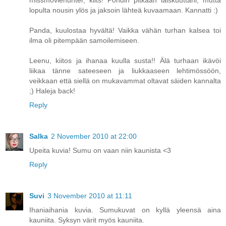
missmoviehunter, kiits! Pohdin pitkään laiskuuttani, mutta
lopulta nousin ylös ja jaksoin lähteä kuvaamaan. Kannatti :)
Panda, kuulostaa hyvältä! Vaikka vähän turhan kalsea toi
ilma oli pitempään samoilemiseen.
Leenu, kiitos ja ihanaa kuulla susta!! Älä turhaan ikävöi
liikaa tänne sateeseen ja liukkaaseen lehtimössöön,
veikkaan että siellä on mukavammat oltavat säiden kannalta
;) Haleja back!
Reply
Salka
2 November 2010 at 22:00
Upeita kuvia! Sumu on vaan niin kaunista <3
Reply
Suvi
3 November 2010 at 11:11
Ihaniaihania kuvia. Sumukuvat on kyllä yleensä aina
kauniita. Syksyn värit myös kauniita.