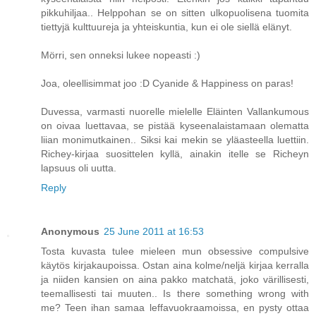
pikkuhiljaa.. Helppohan se on sitten ulkopuolisena tuomita
tiettyjä kulttuureja ja yhteiskuntia, kun ei ole siellä elänyt.
Mörri, sen onneksi lukee nopeasti :)
Joa, oleellisimmat joo :D Cyanide & Happiness on paras!
Duvessa, varmasti nuorelle mielelle Eläinten Vallankumous
on oivaa luettavaa, se pistää kyseenalaistamaan olematta
liian monimutkainen.. Siksi kai mekin se yläasteella luettiin.
Richey-kirjaa suosittelen kyllä, ainakin itelle se Richeyn
lapsuus oli uutta.
Reply
Anonymous
25 June 2011 at 16:53
Tosta kuvasta tulee mieleen mun obsessive compulsive
käytös kirjakaupoissa. Ostan aina kolme/neljä kirjaa kerralla
ja niiden kansien on aina pakko matchatä, joko värillisesti,
teemallisesti tai muuten.. Is there something wrong with
me? Teen ihan samaa leffavuokraamoissa, en pysty ottaa