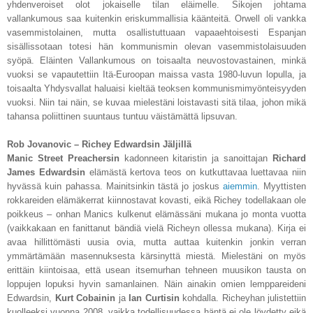
yhdenveroiset olot jokaiselle tilan eläimelle. Sikojen johtama
vallankumous saa kuitenkin eriskummallisia käänteitä. Orwell oli vankka
vasemmistolainen, mutta osallistuttuaan vapaaehtoisesti Espanjan
sisällissotaan totesi hän kommunismin olevan vasemmistolaisuuden
syöpä. Eläinten Vallankumous on toisaalta neuvostovastainen, minkä
vuoksi se vapautettiin Itä-Euroopan maissa vasta 1980-luvun lopulla, ja
toisaalta Yhdysvallat haluaisi kieltää teoksen kommunismimyönteisyyden
vuoksi. Niin tai näin, se kuvaa mielestäni loistavasti sitä tilaa, johon mikä
tahansa poliittinen suuntaus tuntuu väistämättä lipsuvan.
Rob Jovanovic – Richey Edwardsin Jäljillä
Manic Street Preachersin
kadonneen kitaristin ja sanoittajan
Richard
James Edwardsin
elämästä kertova teos on kutkuttavaa luettavaa niin
hyvässä kuin pahassa. Mainitsinkin tästä jo joskus
aiemmin
. Myyttisten
rokkareiden elämäkerrat kiinnostavat kovasti, eikä Richey todellakaan ole
poikkeus – onhan Manics kulkenut elämässäni mukana jo monta vuotta
(vaikkakaan en fanittanut bändiä vielä Richeyn ollessa mukana). Kirja ei
avaa hillittömästi uusia ovia, mutta auttaa kuitenkin jonkin verran
ymmärtämään masennuksesta kärsinyttä miestä. Mielestäni on myös
erittäin kiintoisaa, että usean itsemurhan tehneen muusikon tausta on
loppujen lopuksi hyvin samanlainen. Näin ainakin omien lemppareideni
Edwardsin,
Kurt Cobainin
ja
Ian Curtisin
kohdalla. Richeyhan julistettiin
kuolleeksi vuonna 2008, vaikka todellisuudessa häntä ei ole löydetty eikä