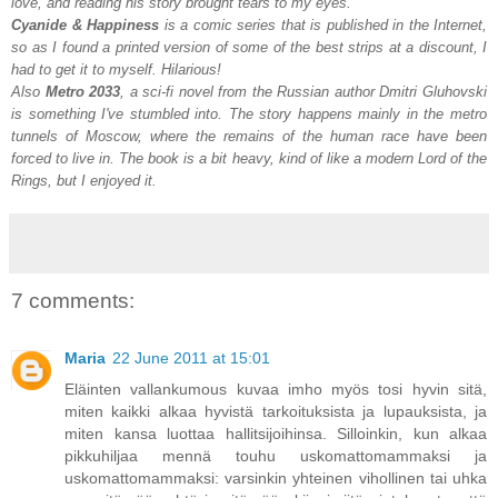
love, and reading his story brought tears to my eyes.
Cyanide & Happiness
is a comic series that is published in the Internet,
so as I found a printed version of some of the best strips at a discount, I
had to get it to myself. Hilarious!
Also
Metro 2033
, a sci-fi novel from the Russian author Dmitri Gluhovski
is something I've stumbled into. The story happens mainly in the metro
tunnels of Moscow, where the remains of the human race have been
forced to live in. The book is a bit heavy, kind of like a modern Lord of the
Rings, but I enjoyed it.
7 comments:
Maria
22 June 2011 at 15:01
Eläinten vallankumous kuvaa imho myös tosi hyvin sitä,
miten kaikki alkaa hyvistä tarkoituksista ja lupauksista, ja
miten kansa luottaa hallitsijoihinsa. Silloinkin, kun alkaa
pikkuhiljaa mennä touhu uskomattomammaksi ja
uskomattomammaksi: varsinkin yhteinen vihollinen tai uhka