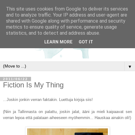
This site uses cookies from Google to deliver its services
and to analyze traffic. Your IP address and user-agent are
shared with Google along with performance and security
metrics to ensure quality of service, generate usage
statistics, and to detect and address abuse.
LEARN MORE
GOT IT
▼
2011/06/22
Fiction Is My Thing
...Joskin jonkin verran faktakin. Luettuja kirjoja siis!
(Niin ja Tallinnasta on palattu, joskin jalat, ääni ja mieli kaipaavat sen
verran lepoa että palataan aiheeseen myöhemmin... Hauskaa ainakin oli!)