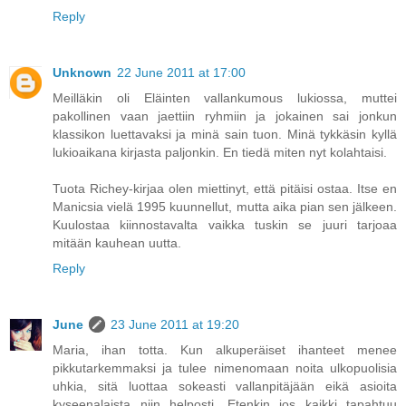
Reply
Unknown
22 June 2011 at 17:00
Meilläkin oli Eläinten vallankumous lukiossa, muttei
pakollinen vaan jaettiin ryhmiin ja jokainen sai jonkun
klassikon luettavaksi ja minä sain tuon. Minä tykkäsin kyllä
lukioaikana kirjasta paljonkin. En tiedä miten nyt kolahtaisi.
Tuota Richey-kirjaa olen miettinyt, että pitäisi ostaa. Itse en
Manicsia vielä 1995 kuunnellut, mutta aika pian sen jälkeen.
Kuulostaa kiinnostavalta vaikka tuskin se juuri tarjoaa
mitään kauhean uutta.
Reply
June
23 June 2011 at 19:20
Maria, ihan totta. Kun alkuperäiset ihanteet menee
pikkutarkemmaksi ja tulee nimenomaan noita ulkopuolisia
uhkia, sitä luottaa sokeasti vallanpitäjään eikä asioita
kyseenalaista niin helposti. Etenkin jos kaikki tapahtuu