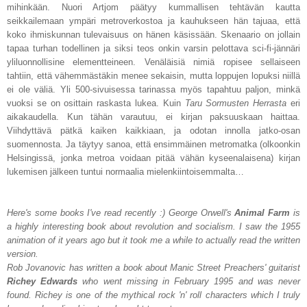
mihinkään. Nuori Artjom päätyy kummallisen tehtävän kautta
seikkailemaan ympäri metroverkostoa ja kauhukseen hän tajuaa, että
koko ihmiskunnan tulevaisuus on hänen käsissään. Skenaario on jollain
tapaa turhan todellinen ja siksi teos onkin varsin pelottava sci-fi-jännäri
yliluonnollisine elementteineen. Venäläisiä nimiä ropisee sellaiseen
tahtiin, että vähemmästäkin menee sekaisin, mutta loppujen lopuksi niillä
ei ole väliä. Yli 500-sivuisessa tarinassa myös tapahtuu paljon, minkä
vuoksi se on osittain raskasta lukea. Kuin
Taru Sormusten Herrasta
eri
aikakaudella. Kun tähän varautuu, ei kirjan paksuuskaan haittaa.
Viihdyttävä pätkä kaiken kaikkiaan, ja odotan innolla jatko-osan
suomennosta. Ja täytyy sanoa, että ensimmäinen metromatka (olkoonkin
Helsingissä, jonka metroa voidaan pitää vähän kyseenalaisena) kirjan
lukemisen jälkeen tuntui normaalia mielenkiintoisemmalta…
Here's some books I've read recently :) George Orwell's
Animal Farm
is
a highly interesting book about revolution and socialism. I saw the 1955
animation of it years ago but it took me a while to actually read the written
version.
Rob Jovanovic has written a book about Manic Street Preachers' guitarist
Richey Edwards
who went missing in February 1995 and was never
found. Richey is one of the mythical rock 'n' roll characters which I truly