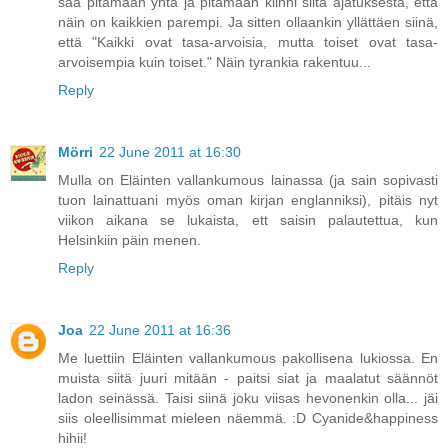
saa pitämään yhtä ja pitämään kiinni siitä ajatuksesta, että
näin on kaikkien parempi. Ja sitten ollaankin yllättäen siinä,
että "Kaikki ovat tasa-arvoisia, mutta toiset ovat tasa-
arvoisempia kuin toiset." Näin tyrankia rakentuu...
Reply
Mörri
22 June 2011 at 16:30
Mulla on Eläinten vallankumous lainassa (ja sain sopivasti
tuon lainattuani myös oman kirjan englanniksi), pitäis nyt
viikon aikana se lukaista, ett saisin palautettua, kun
Helsinkiin päin menen.
Reply
Joa
22 June 2011 at 16:36
Me luettiin Eläinten vallankumous pakollisena lukiossa. En
muista siitä juuri mitään - paitsi siat ja maalatut säännöt
ladon seinässä. Taisi siinä joku viisas hevonenkin olla... jäi
siis oleellisimmat mieleen näemmä. :D Cyanide&happiness
hihii!