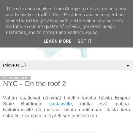
This site uses cookies from Google to deliver its services
and to analyze traffic. Your IP address and user-agent are
shared with Google along with performance and security
metrics to ensure quality of service, generate usage
statistics, and to detect and address abuse.
LEARN MORE
GOT IT
▼
2011/06/05
NYC - On the roof 2
Vähän saattoivat näkymät hotellin katolta hävitä Empire
State Buildingin
vastaaville
, mutta eivät paljoa.
Kattoterassille oli mukava kivuta nauttimaan illasta kera
salaatin, skumpan ja täydellisen juustokakun.