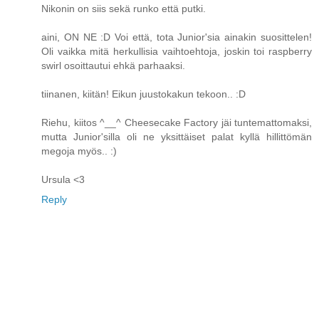
Nikonin on siis sekä runko että putki.
aini, ON NE :D Voi että, tota Junior'sia ainakin suosittelen!
Oli vaikka mitä herkullisia vaihtoehtoja, joskin toi raspberry
swirl osoittautui ehkä parhaaksi.
tiinanen, kiitän! Eikun juustokakun tekoon.. :D
Riehu, kiitos ^__^ Cheesecake Factory jäi tuntemattomaksi,
mutta Junior'silla oli ne yksittäiset palat kyllä hillittömän
megoja myös.. :)
Ursula <3
Reply