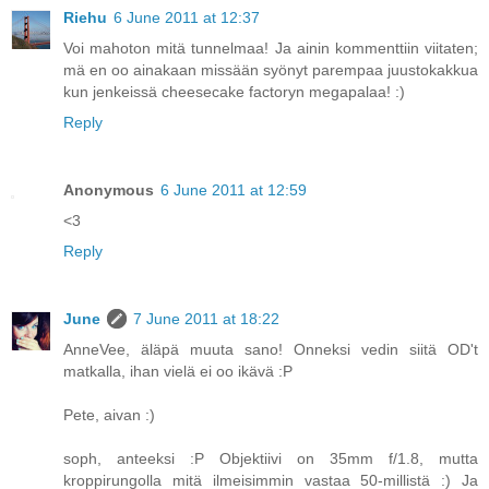
Riehu
6 June 2011 at 12:37
Voi mahoton mitä tunnelmaa! Ja ainin kommenttiin viitaten;
mä en oo ainakaan missään syönyt parempaa juustokakkua
kun jenkeissä cheesecake factoryn megapalaa! :)
Reply
Anonymous
6 June 2011 at 12:59
<3
Reply
June
7 June 2011 at 18:22
AnneVee, äläpä muuta sano! Onneksi vedin siitä OD't
matkalla, ihan vielä ei oo ikävä :P
Pete, aivan :)
soph, anteeksi :P Objektiivi on 35mm f/1.8, mutta
kroppirungolla mitä ilmeisimmin vastaa 50-millistä :) Ja