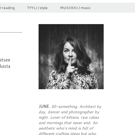
/ reading
TYYLI / style
MUSIIKKI / music
aitsee
luista
JUNE.
30-something. Architect by
day, dancer and photographer by
night. Lover of kittens, raw cakes
and mornings that never end. An
aesthetic who's mind is full of
different crafting ideas but who