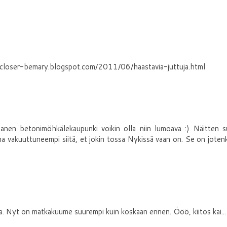
epcloser-bemary.blogspot.com/2011/06/haastavia-juttuja.html
lanen betonimöhkälekaupunki voikin olla niin lumoava :) Näitten 
a vakuuttuneempi siitä, et jokin tossa Nykissä vaan on. Se on joten
. Nyt on matkakuume suurempi kuin koskaan ennen. Ööö, kiitos kai...