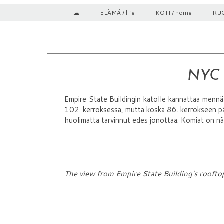
☁
ELÄMÄ / life
KOTI / home
RUO
NYC -
Empire State Buildingin katolle kannattaa mennä 
102. kerroksessa, mutta koska 86. kerrokseen pää
huolimatta tarvinnut edes jonottaa. Komiat on n
The view from Empire State Building's roofto