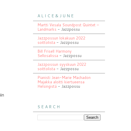
A L I C E & J U N E
Martti Vesala Soundpost Quintet –
Landmarks
- Jazzpossu
Jazzpossun lokakuun 2022
soittolista
- Jazzpossu
Bill Frisell Harmony
Sellosalissa
- Jazzpossu
Jazzpossun syyskuun 2022
soittolista
- Jazzpossu
Pianisti Jean-Marie Machadon
Majakka aloitti kiertueensa
Helsingistä
- Jazzpossu
iin
S E A R C H