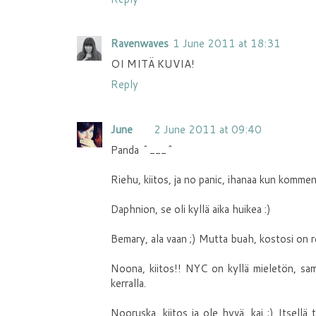
Ravenwaves
1 June 2011 at 18:31
OI MITÄ KUVIA!
Reply
June
2 June 2011 at 09:40
Panda ^___^
Riehu, kiitos, ja no panic, ihanaa kun kommen
Daphnion, se oli kyllä aika huikea :)
Bemary, ala vaan ;) Mutta buah, kostosi on re
Noona, kiitos!! NYC on kyllä mieletön, samal
kerralla.
Nooruska, kiitos ja ole hyvä, kai ;) Itsellä