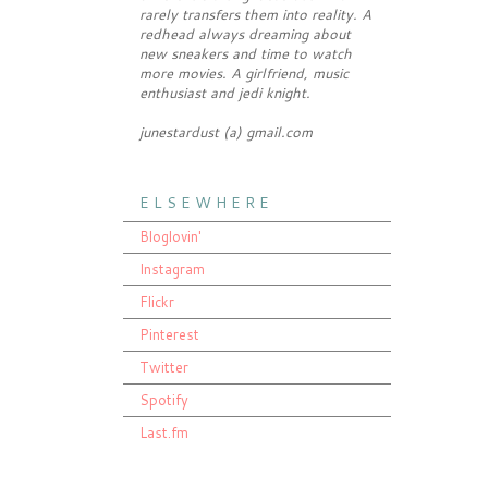
rarely transfers them into reality. A
redhead always dreaming about
new sneakers and time to watch
more movies. A girlfriend, music
enthusiast and jedi knight.
junestardust (a) gmail.com
E L S E W H E R E
Bloglovin'
Instagram
Flickr
Pinterest
Twitter
Spotify
Last.fm