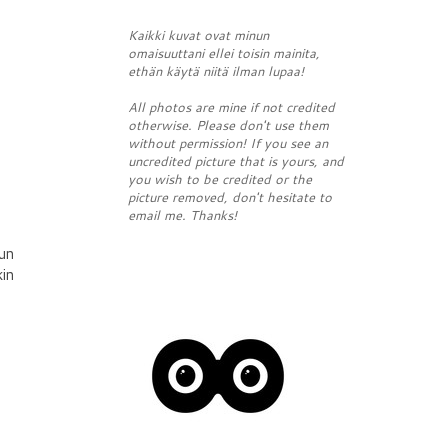
Kaikki kuvat ovat minun
omaisuuttani ellei toisin mainita,
ethän käytä niitä ilman lupaa!
All photos are mine if not credited
otherwise. Please don't use them
without permission! If you see an
uncredited picture that is yours, and
you wish to be credited or the
picture removed, don't hesitate to
email me. Thanks!
sun
kin