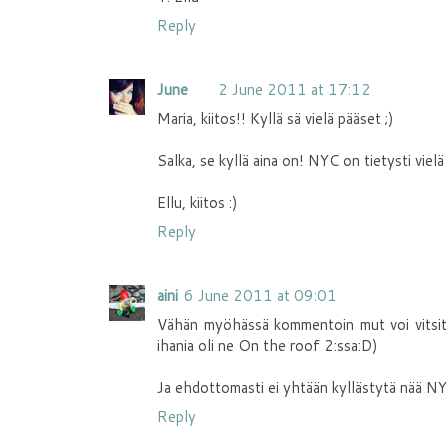
Reply
June
2 June 2011 at 17:12
Maria, kiitos!! Kyllä sä vielä pääset ;)
Salka, se kyllä aina on! NYC on tietysti vielä 
Ellu, kiitos :)
Reply
aini
6 June 2011 at 09:01
Vähän myöhässä kommentoin mut voi vitsit m
ihania oli ne On the roof 2:ssa:D)
Ja ehdottomasti ei yhtään kyllästytä nää NYC
Reply