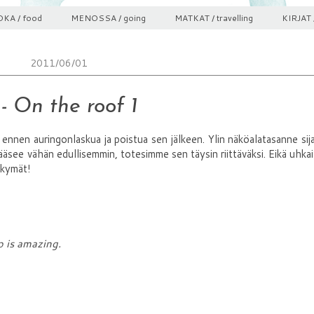
KA / food
MENOSSA / going
MATKAT / travelling
KIRJAT 
2011/06/01
 On the roof 1
ennen auringonlaskua ja poistua sen jälkeen. Ylin näköalatasanne sij
see vähän edullisemmin, totesimme sen täysin riittäväksi. Eikä uhkai
äkymät!
p is amazing.