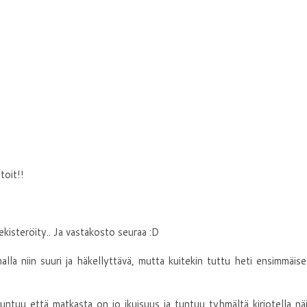
toit!!
kisteröity.. Ja vastakosto seuraa :D
la niin suuri ja häkellyttävä, mutta kuitekin tuttu heti ensimmäise
 tuntuu että matkasta on jo ikuisuus ja tuntuu tyhmältä kirjotella nä