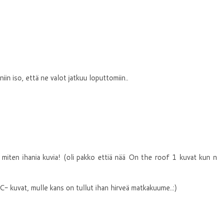
niin iso, että ne valot jatkuu loputtomiin..
iten ihania kuvia! (oli pakko ettiä nää On the roof 1 kuvat kun n
- kuvat, mulle kans on tullut ihan hirveä matkakuume..:)