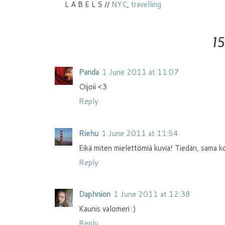
L A B E L S //
NYC
,
travelling
1
Panda
1 June 2011 at 11:07
Oijoii <3
Reply
Riehu
1 June 2011 at 11:54
Eikä miten mielettömiä kuvia! Tiedän, sama k
Reply
Daphnion
1 June 2011 at 12:38
Kaunis valomeri :)
Reply