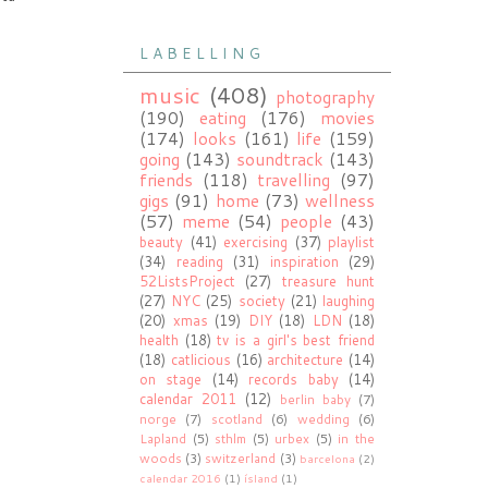
L A B E L L I N G
music
(408)
photography
(190)
eating
(176)
movies
(174)
looks
(161)
life
(159)
going
(143)
soundtrack
(143)
friends
(118)
travelling
(97)
gigs
(91)
home
(73)
wellness
(57)
meme
(54)
people
(43)
beauty
(41)
exercising
(37)
playlist
(34)
reading
(31)
inspiration
(29)
52ListsProject
(27)
treasure hunt
(27)
NYC
(25)
society
(21)
laughing
(20)
xmas
(19)
DIY
(18)
LDN
(18)
health
(18)
tv is a girl's best friend
(18)
catlicious
(16)
architecture
(14)
on stage
(14)
records baby
(14)
calendar 2011
(12)
berlin baby
(7)
norge
(7)
scotland
(6)
wedding
(6)
Lapland
(5)
sthlm
(5)
urbex
(5)
in the
woods
(3)
switzerland
(3)
barcelona
(2)
calendar 2016
(1)
ísland
(1)