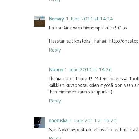
Bemary
1 June 2011 at 14:14
En ala. Aina vaan hienompia kuvia! O_o
Haastan sut kostoksi, hähää! http://onest
Reply
Noona
1 June 2011 at 14:26
Ihania nuo iltakuvat! Miten ihmeessä tuol
kaikkien kuvapostauksien myötä oon vaan ain
ihan himmeen kaunis kaupunki :)
Reply
nooruska
1 June 2011 at 16:20
Sun Nykkilä-postaukset ovat olleet mahtavia
Reply