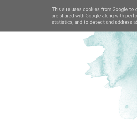
This site uses cookies from Google to de
are shared with Google along with perfo
statistics, and to detect and address a