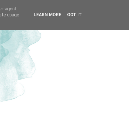
ser-agent
rate usage
LEARN MORE
GOT IT