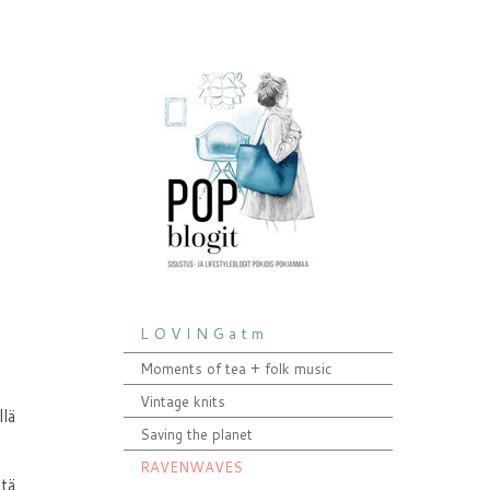
L O V I N G a t m
Moments of tea + folk music
Vintage knits
llä
Saving the planet
RAVENWAVES
itä