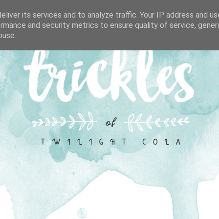
liver its services and to analyze traffic. Your IP address and u
rmance and security metrics to ensure quality of service, gene
buse.