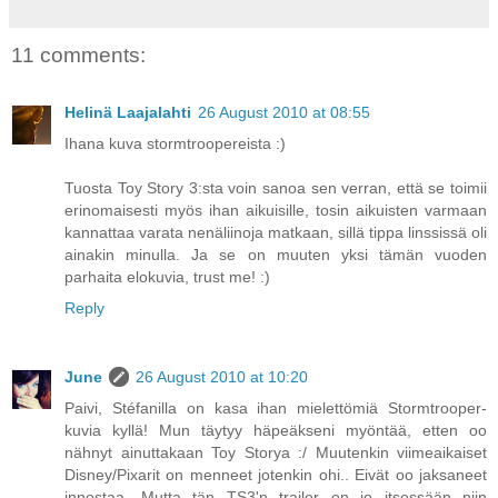
11 comments:
Helinä Laajalahti
26 August 2010 at 08:55
Ihana kuva stormtroopereista :)
Tuosta Toy Story 3:sta voin sanoa sen verran, että se toimii
erinomaisesti myös ihan aikuisille, tosin aikuisten varmaan
kannattaa varata nenäliinoja matkaan, sillä tippa linssissä oli
ainakin minulla. Ja se on muuten yksi tämän vuoden
parhaita elokuvia, trust me! :)
Reply
June
26 August 2010 at 10:20
Paivi, Stéfanilla on kasa ihan mielettömiä Stormtrooper-
kuvia kyllä! Mun täytyy häpeäkseni myöntää, etten oo
nähnyt ainuttakaan Toy Storya :/ Muutenkin viimeaikaiset
Disney/Pixarit on menneet jotenkin ohi.. Eivät oo jaksaneet
innostaa. Mutta tän TS3'n trailer on jo itsessään niin