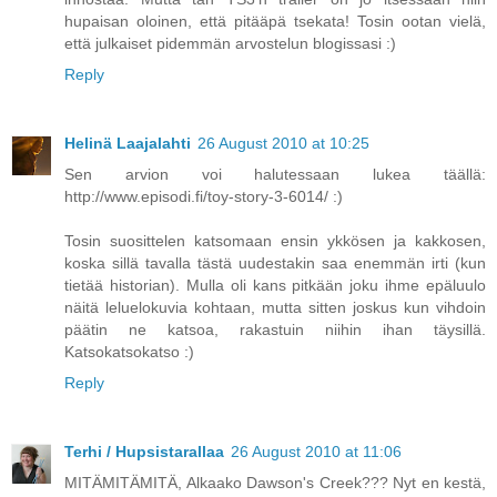
hupaisan oloinen, että pitääpä tsekata! Tosin ootan vielä,
että julkaiset pidemmän arvostelun blogissasi :)
Reply
Helinä Laajalahti
26 August 2010 at 10:25
Sen arvion voi halutessaan lukea täällä:
http://www.episodi.fi/toy-story-3-6014/ :)
Tosin suosittelen katsomaan ensin ykkösen ja kakkosen,
koska sillä tavalla tästä uudestakin saa enemmän irti (kun
tietää historian). Mulla oli kans pitkään joku ihme epäluulo
näitä leluelokuvia kohtaan, mutta sitten joskus kun vihdoin
päätin ne katsoa, rakastuin niihin ihan täysillä.
Katsokatsokatso :)
Reply
Terhi / Hupsistarallaa
26 August 2010 at 11:06
MITÄMITÄMITÄ, Alkaako Dawson's Creek??? Nyt en kestä,