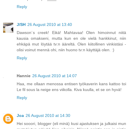
Reply
J/SH
26 August 2010 at 13:40
Dawson´s creek! Eikä! Mahtavaa! Olen himoinnut niitä
kausia omakseni, mutta kun en ole vielä hankkinut, niin
ehkäpä mut löytää tv:n ääreltä. Olen kiitollinen vinkistäsi -
olisi voinut mennä ohi, niin huono tv:n käyttäjä olen. :)
Reply
Hannie
26 August 2010 at 14:07
Haa, me ollaan menossa entisen työkaverin kans kattoo toi
Le fil sous la neige ens viikolla. Kiva kuulla, et se on hyvä!
Reply
Joa
26 August 2010 at 14:30
Hei sooori, blogger (eli minä) kusi ajastuksen ja julkaisi mun