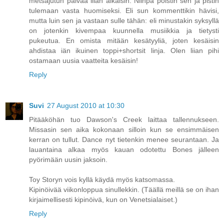
metsäjutun päivää liian aikaisin. Niinpä poistin sen ja pistin
tulemaan vasta huomiseksi. Eli sun kommenttikin hävisi,
mutta luin sen ja vastaan sulle tähän: eli minustakin syksyllä
on jotenkin kivempaa kuunnella musiikkia ja tietysti
pukeutua. En omista mitään kesätyyliä, joten kesäisin
ahdistaa iän ikuinen toppi+shortsit linja. Olen liian pihi
ostamaan uusia vaatteita kesäisin!
Reply
Suvi
27 August 2010 at 10:30
Pitääköhän tuo Dawson's Creek laittaa tallennukseen.
Missasin sen aika kokonaan silloin kun se ensimmäisen
kerran on tullut. Dance nyt tietenkin menee seurantaan. Ja
lauantaina alkaa myös kauan odotettu Bones jälleen
pyörimään uusin jaksoin.
Toy Storyn vois kyllä käydä myös katsomassa.
Kipinöivää viikonloppua sinullekkin. (Täällä meillä se on ihan
kirjaimellisesti kipinöivä, kun on Venetsialaiset.)
Reply