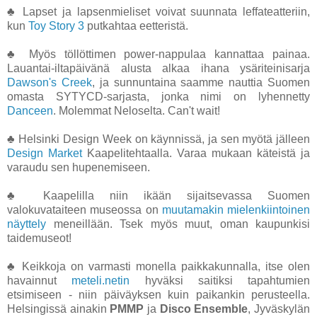
♣ Lapset ja lapsenmieliset voivat suunnata leffateatteriin,
kun
Toy Story 3
putkahtaa eetteristä.
♣ Myös töllöttimen power-nappulaa kannattaa painaa.
Lauantai-iltapäivänä alusta alkaa ihana ysäriteinisarja
Dawson's Creek
, ja sunnuntaina saamme nauttia Suomen
omasta SYTYCD-sarjasta, jonka nimi on lyhennetty
Danceen
. Molemmat Neloselta. Can't wait!
♣ Helsinki Design Week on käynnissä, ja sen myötä jälleen
Design Market
Kaapelitehtaalla. Varaa mukaan käteistä ja
varaudu sen hupenemiseen.
♣ Kaapelilla niin ikään sijaitsevassa Suomen
valokuvataiteen museossa on
muutamakin mielenkiintoinen
näyttely
meneillään. Tsek myös muut, oman kaupunkisi
taidemuseot!
♣ Keikkoja on varmasti monella paikkakunnalla, itse olen
havainnut
meteli.netin
hyväksi saitiksi tapahtumien
etsimiseen - niin päiväyksen kuin paikankin perusteella.
Helsingissä ainakin
PMMP
ja
Disco Ensemble
, Jyväskylän