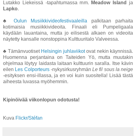
Lutakko Liekeissä -tapahtumassa mm.
Meadow Island
ja
Lapko
.
♣
Oulun Musiikkivideofestivaaleilla
palkitaan parhaita
kotimaisia musiikkivideoita. Finaali eli Pumpeligaala
käydään lauantaina, mutta jo eilisestä alkaen on videoita
näytetty kansalle nonstoppina Kulttuuritalo Valveessa.
♣ Tämänvuotiset
Helsingin juhlaviikot
ovat nekin käynnissä.
Huomenna perjantaina on Taiteiden Yö, mutta muutakin
ohjelmaa löytyy laidasta laitaan kulttuurin saralla. Itse kävin
eilen
Les Colporteurs
-nykysirkusryhmän
Le fil sous la neige
-esityksen ensi-illassa, ja en voi kuin suositella! Lisää tästä
aiheesta luvassa myöhemmin.
Kipinöivää viikonlopun odotusta!
Kuva
Flickr/Stéfan