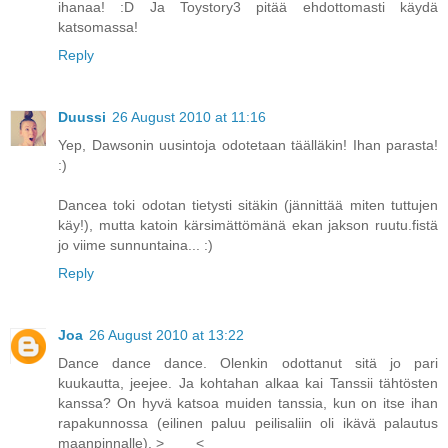
ihanaa! :D Ja Toystory3 pitää ehdottomasti käydä
katsomassa!
Reply
Duussi
26 August 2010 at 11:16
Yep, Dawsonin uusintoja odotetaan täälläkin! Ihan parasta!
:)
Dancea toki odotan tietysti sitäkin (jännittää miten tuttujen
käy!), mutta katoin kärsimättömänä ekan jakson ruutu.fistä
jo viime sunnuntaina... :)
Reply
Joa
26 August 2010 at 13:22
Dance dance dance. Olenkin odottanut sitä jo pari
kuukautta, jeejee. Ja kohtahan alkaa kai Tanssii tähtösten
kanssa? On hyvä katsoa muiden tanssia, kun on itse ihan
rapakunnossa (eilinen paluu peilisaliin oli ikävä palautus
maanpinnalle). >____<