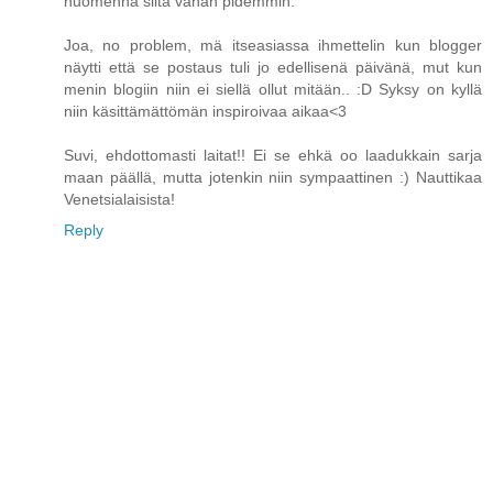
huomenna siitä vähän pidemmin.
Joa, no problem, mä itseasiassa ihmettelin kun blogger
näytti että se postaus tuli jo edellisenä päivänä, mut kun
menin blogiin niin ei siellä ollut mitään.. :D Syksy on kyllä
niin käsittämättömän inspiroivaa aikaa<3
Suvi, ehdottomasti laitat!! Ei se ehkä oo laadukkain sarja
maan päällä, mutta jotenkin niin sympaattinen :) Nauttikaa
Venetsialaisista!
Reply