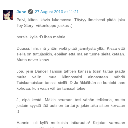
June
27 August 2010 at 11:21
Paivi, kiitos, kävin lukemassa! Täytyy ilmeisesti pitää joku
Toy Story -viikonloppu joskus :)
norsis, kyllä :D Ihan mahtia!
Duussi, hihi, mä yritän vielä pitää jännitystä yllä.. Kivaa että
siellä on tuttujasikin, epäilen että mä en tunne sieltä ketään.
Mutta never know.
Joa, jeiiii Dance! Tanssii tähtien kanssa tosin taitaa jäädä
multa väliin, mua kiinnostaisi ainoastaan nähdä
Tuiskumuiskun tanssit siellä :D Ja äkkiähän se kuntoki taas
kohoaa, kun vaan vähän tanssahtelee.
J, eipä kestä! Mäkin seuraan tosi vähän telkkaria, mutta
jostain syystä tää uutinen tarttui jo jokin aika sitten korvaan
:)
Hannie, oli kyllä melkoista taituruutta! Kirjotan varmaan