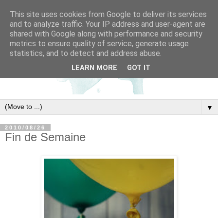
This site uses cookies from Google to deliver its services
and to analyze traffic. Your IP address and user-agent are
shared with Google along with performance and security
metrics to ensure quality of service, generate usage
statistics, and to detect and address abuse.
LEARN MORE
GOT IT
▼
2010/08/26
Fin de Semaine