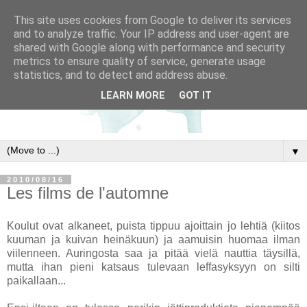
This site uses cookies from Google to deliver its services
and to analyze traffic. Your IP address and user-agent are
shared with Google along with performance and security
metrics to ensure quality of service, generate usage
statistics, and to detect and address abuse.
LEARN MORE
GOT IT
▼
2010/08/16
Les films de l'automne
Koulut ovat alkaneet, puista tippuu ajoittain jo lehtiä (kiitos
kuuman ja kuivan heinäkuun) ja aamuisin huomaa ilman
viilenneen. Auringosta saa ja pitää vielä nauttia täysillä,
mutta ihan pieni katsaus tulevaan leffasyksyyn on silti
paikallaan...