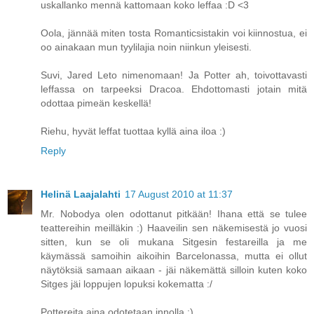
uskallanko mennä kattomaan koko leffaa :D <3
Oola, jännää miten tosta Romanticsistakin voi kiinnostua, ei
oo ainakaan mun tyylilajia noin niinkun yleisesti.
Suvi, Jared Leto nimenomaan! Ja Potter ah, toivottavasti
leffassa on tarpeeksi Dracoa. Ehdottomasti jotain mitä
odottaa pimeän keskellä!
Riehu, hyvät leffat tuottaa kyllä aina iloa :)
Reply
Helinä Laajalahti
17 August 2010 at 11:37
Mr. Nobodya olen odottanut pitkään! Ihana että se tulee
teattereihin meilläkin :) Haaveilin sen näkemisestä jo vuosi
sitten, kun se oli mukana Sitgesin festareilla ja me
käymässä samoihin aikoihin Barcelonassa, mutta ei ollut
näytöksiä samaan aikaan - jäi näkemättä silloin kuten koko
Sitges jäi loppujen lopuksi kokematta :/
Pottereita aina odotetaan innolla :)