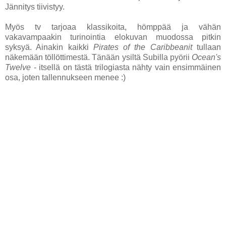
Jännitys tiivistyy.
Myös tv tarjoaa klassikoita, hömppää ja vähän
vakavampaakin turinointia elokuvan muodossa pitkin
syksyä. Ainakin kaikki
Pirates of the Caribbeanit
tullaan
näkemään töllöttimestä. Tänään ysiltä Subilla pyörii
Ocean's
Twelve
- itsellä on tästä trilogiasta nähty vain ensimmäinen
osa, joten tallennukseen menee :)