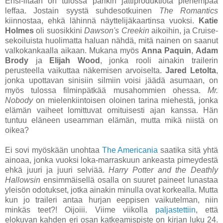
Ensi-iltaan on tulossa parikin jättiproduktiota pienempää
leffaa. Jostain syystä suhdesotkuinen
The Romantics
kiinnostaa, ehkä lähinnä näyttelijäkaartinsa vuoksi.
Katie
Holmes
oli suosikkini
Dawson's Creekin
aikoihin, ja Cruise-
sekoiluista huolimatta haluan nähdä, mitä nainen on saanut
valkokankaalla aikaan. Mukana myös
Anna Paquin
,
Adam
Brody
ja
Elijah Wood
, jonka rooli ainakin trailerin
perusteella vaikuttaa näkemisen arvoiselta.
Jared Letolta
,
jonka upottavan sinisiin silmiin voisi jäädä asumaan, on
myös tulossa filminpätkää musahommien ohessa.
Mr.
Nobody
on mielenkiintoisen oloinen tarina miehestä, jonka
elämän vaiheet lomittuvat omituisesti ajan kanssa. Hän
tuntuu eläneen useamman elämän, mutta mikä niistä on
oikea?
Ei sovi myöskään unohtaa
The Americania
saatika sitä yhtä
ainoaa, jonka vuoksi loka-marraskuun ankeasta pimeydestä
ehkä juuri ja juuri selviää.
Harry Potter and the Deathly
Hallowsin
ensimmäisellä osalla on suuret paineet lunastaa
yleisön odotukset, jotka ainakin minulla ovat korkealla. Mutta
kun jo traileri antaa hurjan eeppisen vaikutelman, niin
minkäs teet?! Oijoiii. Viime viikolla
paljastettiin
, että
elokuvan kahden eri osan katkeamispiste on kirjan luku 24.