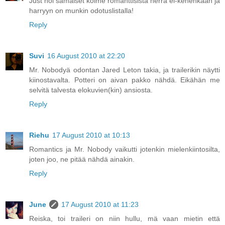
Just noi samaiset kolme römänttisistä herra ei-kehenkään ja
harryyn on munkin odotuslistalla!
Reply
Suvi
16 August 2010 at 22:20
Mr. Nobodyä odontan Jared Leton takia, ja trailerikin näytti
kiinostavalta. Potteri on aivan pakko nähdä. Eikähän me
selvitä talvesta elokuvien(kin) ansiosta.
Reply
Riehu
17 August 2010 at 10:13
Romantics ja Mr. Nobody vaikutti jotenkin mielenkiintosilta,
joten joo, ne pitää nähdä ainakin.
Reply
June
17 August 2010 at 11:23
Reiska, toi traileri on niin hullu, mä vaan mietin että