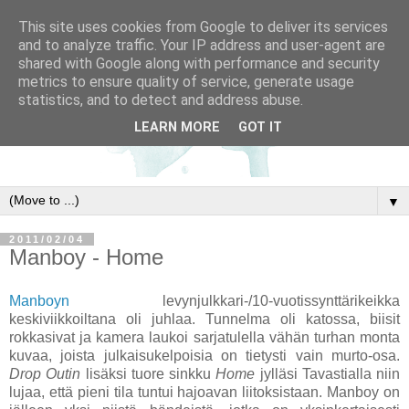
This site uses cookies from Google to deliver its services
and to analyze traffic. Your IP address and user-agent are
shared with Google along with performance and security
metrics to ensure quality of service, generate usage
statistics, and to detect and address abuse.
LEARN MORE
GOT IT
▼
2011/02/04
Manboy - Home
Manboyn
levynjulkkari-/10-vuotissynttärikeikka
keskiviikkoiltana oli juhlaa. Tunnelma oli katossa, biisit
rokkasivat ja kamera laukoi sarjatulella vähän turhan monta
kuvaa, joista julkaisukelpoisia on tietysti vain murto-osa.
Drop Outin
lisäksi tuore sinkku
Home
jylläsi Tavastialla niin
lujaa, että pieni tila tuntui hajoavan liitoksistaan. Manboy on