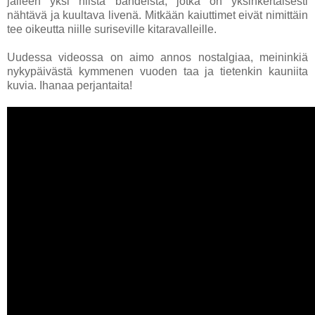
jälleen yksi niistä bändeistä, jotka on yksinkertaisesti
nähtävä ja kuultava livenä. Mitkään kaiuttimet eivät nimittäin
tee oikeutta niille suriseville kitaravalleille.
Uudessa videossa on aimo annos nostalgiaa, meininkiä
nykypäivästä kymmenen vuoden taa ja tietenkin kauniita
kuvia. Ihanaa perjantaita!