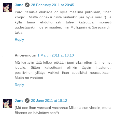
June
28 February 2011 at 20:45
Paivi, tällaisia elokuvia on kyllä maailma pullollaan, "ihan
kivoja".. Mutta onneksi niistä kuitenkin jää hyvä mieli :) Ja
kyllä tämä ehdottomasti tulee katsottua monesti
uudestaankin, jos ei muuten, niin Mulliganin & Sarsgaardin
takia!
Reply
Anonymous
1 March 2011 at 13:10
Mä karttelin tätä leffaa pitkään juuri siksi etten lämmennyt
idealle. Sitten katsottuani olinkin täysin ihastunut,
positiivinen yllätys vaikkei ihan suosikiksi noussutkaan.
Mutta ne vaatteet...
Reply
June
20 June 2011 at 18:12
(Mä oon ihan varmasti vastannut Mikaela sun viestiin, mutta
Blogger on hävittänyt sen!!)