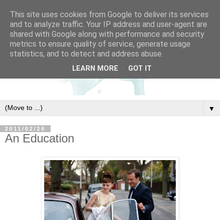
This site uses cookies from Google to deliver its services
and to analyze traffic. Your IP address and user-agent are
shared with Google along with performance and security
metrics to ensure quality of service, generate usage
statistics, and to detect and address abuse.
LEARN MORE
GOT IT
▼
2011/02/26
An Education