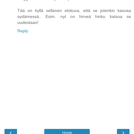
Tää on kyllä sellanen elokuva, että se jotenkin kasvaa
sydämessä.. Esim. nyt on hirveä hinku katsoa se
uudestaan!
Reply
‹
›
Home