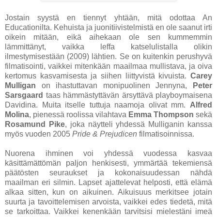
Jostain syystä en tiennyt yhtään, mitä odottaa An
Educationilta. Kehuista ja juonitiivistelmistä en ole saanut irti
oikein mitään, eikä aihekaan ole sen kummemmin
lämmittänyt, vaikka leffa katselulistalla olikin
ilmestymisestään (2009) lähtien. Se on kuitenkin perushyvä
filmatisointi, vaikkei mitenkään maailmaa mullistava, ja oiva
kertomus kasvamisesta ja siihen liittyvistä kivuista.
Carey
Mulligan
on ihastuttavan monipuolinen Jennyna,
Peter
Sarsgaard
taas hämmästyttävän ärsyttävä playboymaisena
Davidina. Muita itselle tuttuja naamoja olivat mm.
Alfred
Molina
, pienessä roolissa vilahtava
Emma Thompson
sekä
Rosamund Pike
, joka näytteli yhdessä Mulliganin kanssa
myös vuoden 2005
Pride & Prejudicen
filmatisoinnissa.
Nuorena ihminen voi yhdessä vuodessa kasvaa
käsittämättömän paljon henkisesti, ymmärtää tekemiensä
päätösten seuraukset ja kokonaisuudessan nähdä
maailman eri silmin. Lapset ajattelevat helposti, että elämä
alkaa sitten, kun on aikuinen. Aikuisuus merkitsee jotain
suurta ja tavoittelemisen arvoista, vaikkei edes tiedetä, mitä
se tarkoittaa. Vaikkei kenenkään tarvitsisi mielestäni imeä