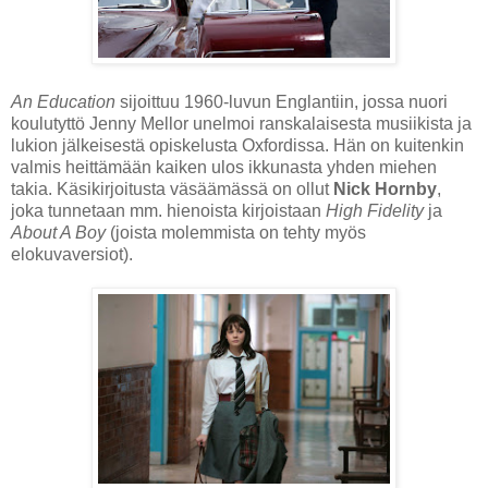
An Education
sijoittuu 1960-luvun Englantiin, jossa nuori
koulutyttö Jenny Mellor unelmoi ranskalaisesta musiikista ja
lukion jälkeisestä opiskelusta Oxfordissa. Hän on kuitenkin
valmis heittämään kaiken ulos ikkunasta yhden miehen
takia. Käsikirjoitusta väsäämässä on ollut
Nick Hornby
,
joka tunnetaan mm. hienoista kirjoistaan
High Fidelity
ja
About A Boy
(joista molemmista on tehty myös
elokuvaversiot).