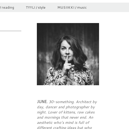
/ reading
TYYLI / style
MUSIIKKI / music
JUNE.
30-something. Architect by
day, dancer and photographer by
night. Lover of kittens, raw cakes
and mornings that never end. An
aesthetic who's mind is full of
different crafting ideas but who