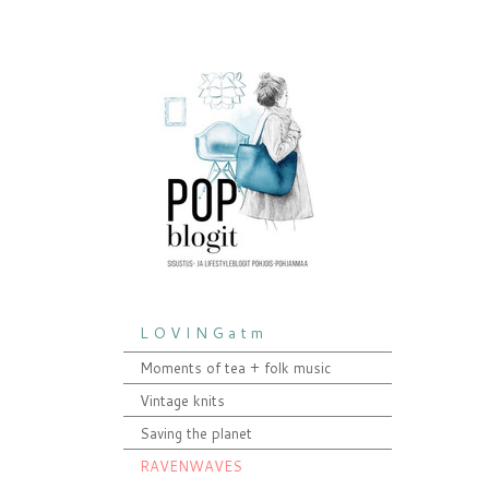
L O V I N G a t m
Moments of tea + folk music
Vintage knits
Saving the planet
RAVENWAVES