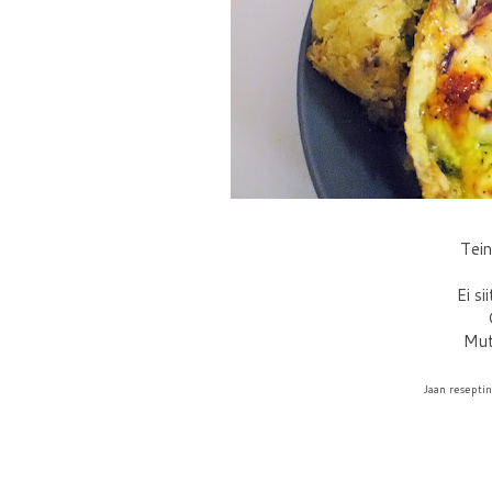
Tein
Ei si
Mutt
Jaan reseptin