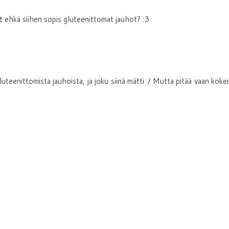
Mut ehkä siihen sopis gluteenittomat jauhot? :3
luteenittomista jauhoista, ja joku siinä mätti :/ Mutta pitää vaan kokei