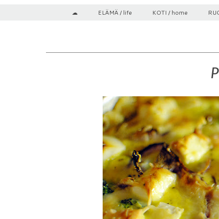
☁
ELÄMÄ / life
KOTI / home
RUO
P