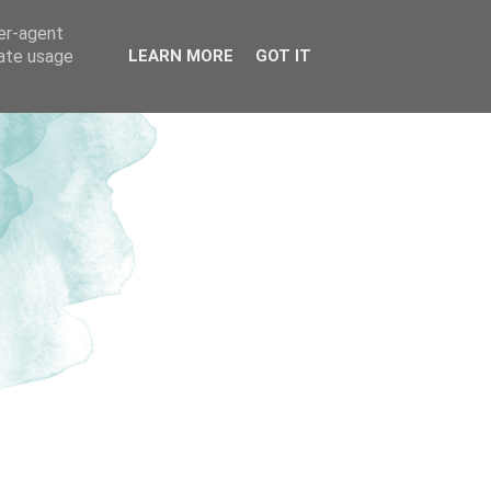
ser-agent
rate usage
LEARN MORE
GOT IT