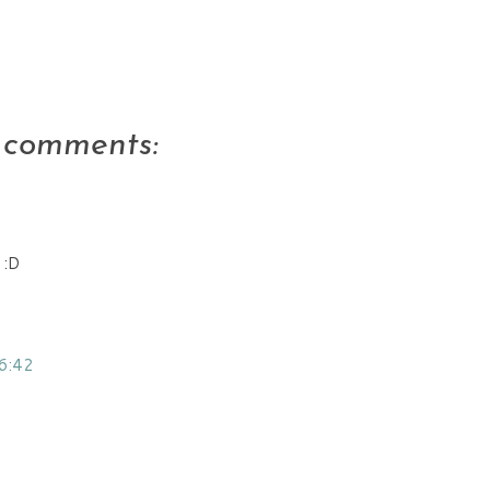
 comments:
 :D
16:42