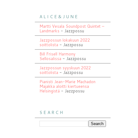
A L I C E & J U N E
Martti Vesala Soundpost Quintet –
Landmarks
- Jazzpossu
Jazzpossun lokakuun 2022
soittolista
- Jazzpossu
Bill Frisell Harmony
Sellosalissa
- Jazzpossu
Jazzpossun syyskuun 2022
soittolista
- Jazzpossu
Pianisti Jean-Marie Machadon
Majakka aloitti kiertueensa
Helsingistä
- Jazzpossu
S E A R C H