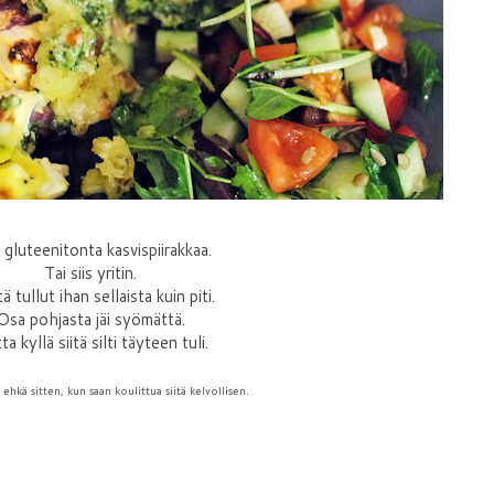
 gluteenitonta kasvispiirakkaa.
Tai siis yritin.
itä tullut ihan sellaista kuin piti.
Osa pohjasta jäi syömättä.
a kyllä siitä silti täyteen tuli.
 ehkä sitten, kun saan koulittua siitä kelvollisen.