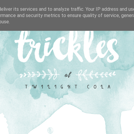
liver its services and to analyze traffic. Your IP address and u
rmance and security metrics to ensure quality of service, gene
buse.