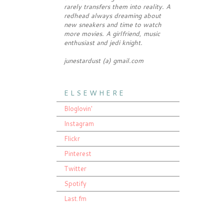
rarely transfers them into reality. A
redhead always dreaming about
new sneakers and time to watch
more movies. A girlfriend, music
enthusiast and jedi knight.
junestardust (a) gmail.com
E L S E W H E R E
Bloglovin'
Instagram
Flickr
Pinterest
Twitter
Spotify
Last.fm