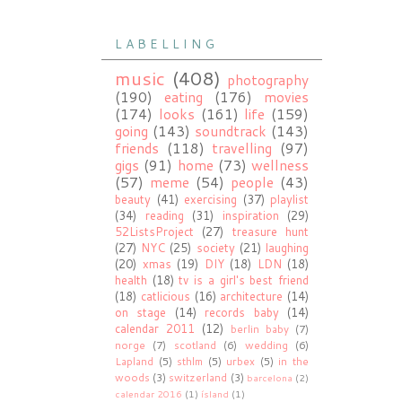
L A B E L L I N G
music
(408)
photography
(190)
eating
(176)
movies
(174)
looks
(161)
life
(159)
going
(143)
soundtrack
(143)
friends
(118)
travelling
(97)
gigs
(91)
home
(73)
wellness
(57)
meme
(54)
people
(43)
beauty
(41)
exercising
(37)
playlist
(34)
reading
(31)
inspiration
(29)
52ListsProject
(27)
treasure hunt
(27)
NYC
(25)
society
(21)
laughing
(20)
xmas
(19)
DIY
(18)
LDN
(18)
health
(18)
tv is a girl's best friend
(18)
catlicious
(16)
architecture
(14)
on stage
(14)
records baby
(14)
calendar 2011
(12)
berlin baby
(7)
norge
(7)
scotland
(6)
wedding
(6)
Lapland
(5)
sthlm
(5)
urbex
(5)
in the
woods
(3)
switzerland
(3)
barcelona
(2)
calendar 2016
(1)
ísland
(1)