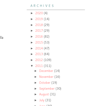
A R C H I V E S
2020
(4)
►
2019
(14)
►
2018
(29)
►
2017
(29)
►
2016
(82)
►
lla
2015
(53)
►
2014
(47)
►
2013
(64)
►
2012
(109)
►
2011
(311)
▼
December
(14)
►
November
(16)
►
October
(19)
►
September
(30)
►
August
(31)
►
July
(31)
►
June
(30)