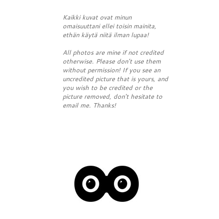
Kaikki kuvat ovat minun
omaisuuttani ellei toisin mainita,
ethän käytä niitä ilman lupaa!
All photos are mine if not credited
otherwise. Please don't use them
without permission! If you see an
uncredited picture that is yours, and
you wish to be credited or the
picture removed, don't hesitate to
email me. Thanks!