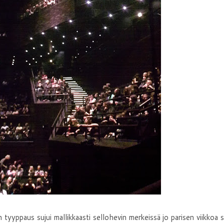
 tyyppaus sujui mallikkaasti sellohevin merkeissä jo parisen viikkoa s