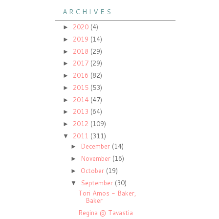
A R C H I V E S
2020
(4)
►
2019
(14)
►
2018
(29)
►
2017
(29)
►
2016
(82)
►
2015
(53)
►
2014
(47)
►
2013
(64)
►
2012
(109)
►
2011
(311)
▼
December
(14)
►
November
(16)
►
October
(19)
►
September
(30)
▼
Tori Amos - Baker,
Baker
Regina @ Tavastia