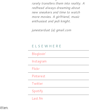
rarely transfers them into reality. A
redhead always dreaming about
new sneakers and time to watch
more movies. A girlfriend, music
enthusiast and jedi knight.
junestardust (a) gmail.com
E L S E W H E R E
Bloglovin'
Instagram
Flickr
Pinterest
Twitter
Spotify
Last.fm
itten.