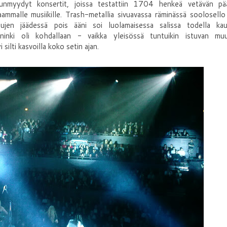
puunmyydyt konsertit, joissa testattiin 1704 henkeä vetävän pää
mmalle musiikille. Trash-metallia sivuavassa räminässä soolosello 
jen jäädessä pois ääni soi luolamaisessa salissa todella kauni
ininki oli kohdallaan - vaikka yleisössä tuntuikin istuvan mu
ilti kasvoilla koko setin ajan.