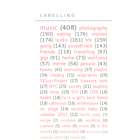
L A B E L L I N G
music
(408)
photography
(190)
eating
(176)
movies
(174)
looks
(161)
life
(159)
going
(143)
soundtrack
(143)
friends
(118)
travelling
(97)
gigs
(91)
home
(73)
wellness
(57)
meme
(54)
people
(43)
beauty
(41)
exercising
(37)
playlist
(34)
reading
(31)
inspiration
(29)
52ListsProject
(27)
treasure hunt
(27)
NYC
(25)
society
(21)
laughing
(20)
xmas
(19)
DIY
(18)
LDN
(18)
health
(18)
tv is a girl's best friend
(18)
catlicious
(16)
architecture
(14)
on stage
(14)
records baby
(14)
calendar 2011
(12)
berlin baby
(7)
norge
(7)
scotland
(6)
wedding
(6)
Lapland
(5)
sthlm
(5)
urbex
(5)
in the
woods
(3)
switzerland
(3)
barcelona
(2)
calendar 2016
(1)
ísland
(1)