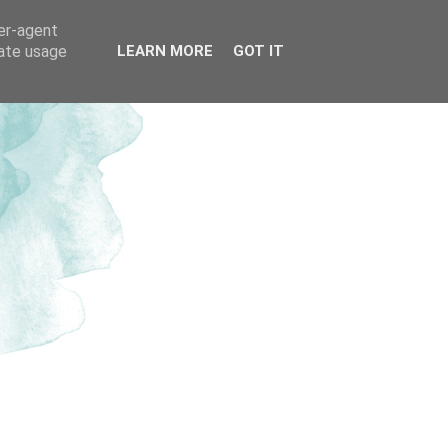
ser-agent
rate usage
LEARN MORE
GOT IT