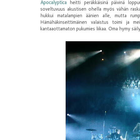
Apocalyptica
heitti peräkkäisinä päivinä lop
soveltuvuus akustisen ohella myös vähän raskaa
hukkui matalampien äänien alle, mutta rumpu
Hämähäkinseittimäinen valaistus toimi ja me
kantaaottamaton pukumies liikaa. Oma hymy säilyi s