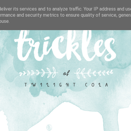
liver its services and to analyze traffic. Your IP address and u
rmance and security metrics to ensure quality of service, gene
buse.