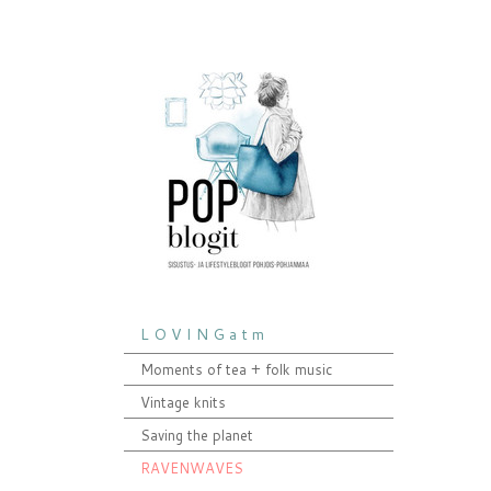
L O V I N G a t m
Moments of tea + folk music
Vintage knits
Saving the planet
RAVENWAVES