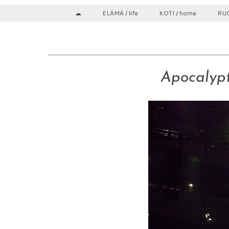
☁
ELÄMÄ / life
KOTI / home
RUO
Apocalypt