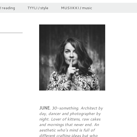
/ reading
TYYLI / style
MUSIIKKI / music
JUNE.
30-something. Architect by
day, dancer and photographer by
night. Lover of kittens, raw cakes
and mornings that never end. An
aesthetic who's mind is full of
different crafting ideas but who