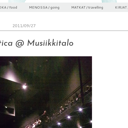
KA / food
MENOSSA / going
MATKAT / travelling
KIRJAT 
2011/09/27
ica @ Musiikkitalo