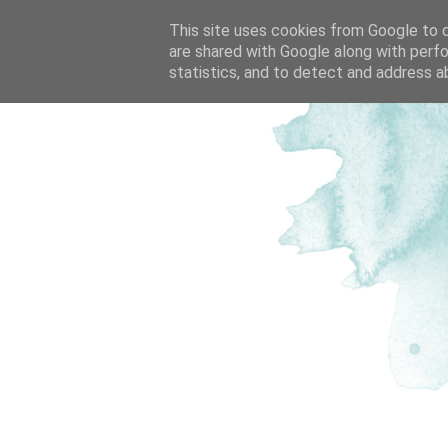
This site uses cookies from Google to de
are shared with Google along with perfo
statistics, and to detect and address a