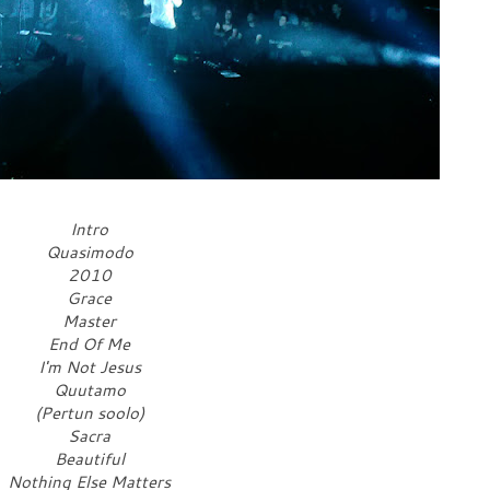
Intro
Quasimodo
2010
Grace
Master
End Of Me
I'm Not Jesus
Quutamo
(Pertun soolo)
Sacra
Beautiful
Nothing Else Matters