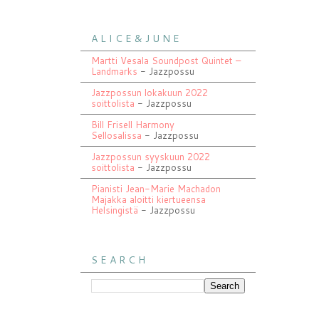
A L I C E & J U N E
Martti Vesala Soundpost Quintet –
Landmarks
- Jazzpossu
Jazzpossun lokakuun 2022
soittolista
- Jazzpossu
Bill Frisell Harmony
Sellosalissa
- Jazzpossu
Jazzpossun syyskuun 2022
soittolista
- Jazzpossu
Pianisti Jean-Marie Machadon
Majakka aloitti kiertueensa
Helsingistä
- Jazzpossu
S E A R C H