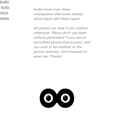
salin
kyllä
Kaikki kuvat ovat minun
isti.
omaisuuttani ellei toisin mainita,
utama
ethän käytä niitä ilman lupaa!
All photos are mine if not credited
otherwise. Please don't use them
without permission! If you see an
uncredited picture that is yours, and
you wish to be credited or the
picture removed, don't hesitate to
email me. Thanks!