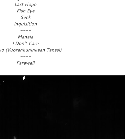
Last Hope
Fish Eye
Seek
Inquisition
----
Manala
I Don't Care
ko (Vuorenkuninkaan Tanssi)
----
Farewell