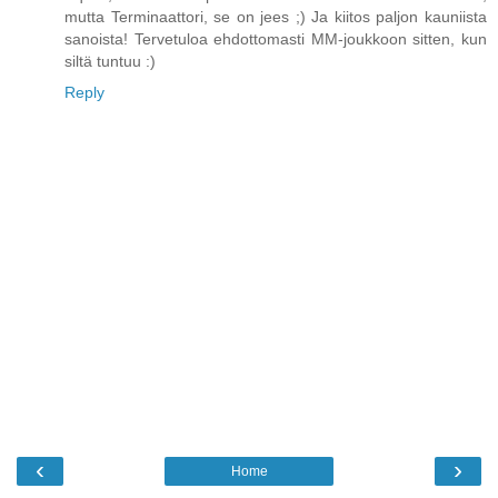
mutta Terminaattori, se on jees ;) Ja kiitos paljon kauniista
sanoista! Tervetuloa ehdottomasti MM-joukkoon sitten, kun
siltä tuntuu :)
Reply
‹
›
Home