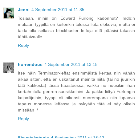
Jenni
4 September 2011 at 11:35
Tosiaan, mihin on Edward Furlong kadonnut? Imdb:n
mukaan tyypiltä on kuitenkin tulossa liuta elokuvia, mutta ei
taida olla sellaisia blockbuster leffoja että pääsisi takaisin
tähtitaivaalle...
Reply
horrendous
4 September 2011 at 13:15
Itse näin Terminator-leffat ensimmäistä kertaa niin vähän
aikaa sitten, että en uskaltanut mainita niitä (tai no juurikin
tätä kakkosta) tässä haasteessa, vaikka ne nousikin ihan
kertaheitolla genren suosikkeihini. Ja pakko liittyä Furlongin
kaipailijoihin, tyyppi oli oikeasti nuorempana niin lupaava
tapaus monessa leffassa ja nykyään tätä ei näy oikein
missään :/
Reply
Sivustakatsoja
4 September 2011 at 15:42