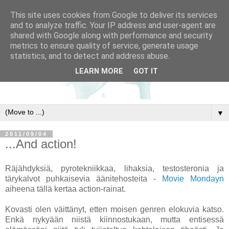
This site uses cookies from Google to deliver its services
and to analyze traffic. Your IP address and user-agent are
shared with Google along with performance and security
metrics to ensure quality of service, generate usage
statistics, and to detect and address abuse.
LEARN MORE
GOT IT
▼
2011/09/04
...And action!
Räjähdyksiä, pyrotekniikkaa, lihaksia, testosteronia ja
tärykalvot puhkaisevia äänitehosteita -
Movie Mondayn
aiheena tällä kertaa action-rainat.
Kovasti olen väittänyt, etten moisen genren elokuvia katso.
Enkä nykyään niistä kiinnostukaan, mutta entisessä