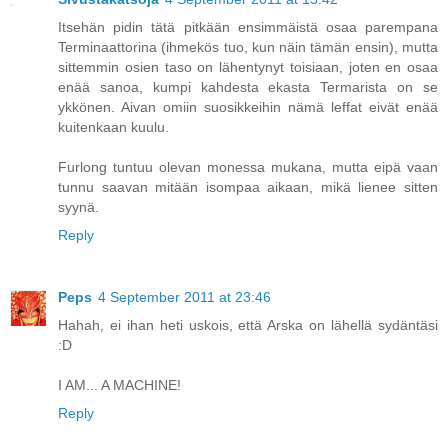
Itsehän pidin tätä pitkään ensimmäistä osaa parempana
Terminaattorina (ihmekös tuo, kun näin tämän ensin), mutta
sittemmin osien taso on lähentynyt toisiaan, joten en osaa
enää sanoa, kumpi kahdesta ekasta Termarista on se
ykkönen. Aivan omiin suosikkeihin nämä leffat eivät enää
kuitenkaan kuulu.
Furlong tuntuu olevan monessa mukana, mutta eipä vaan
tunnu saavan mitään isompaa aikaan, mikä lienee sitten
syynä.
Reply
Peps
4 September 2011 at 23:46
Hahah, ei ihan heti uskois, että Arska on lähellä sydäntäsi
:D
I AM... A MACHINE!
Reply