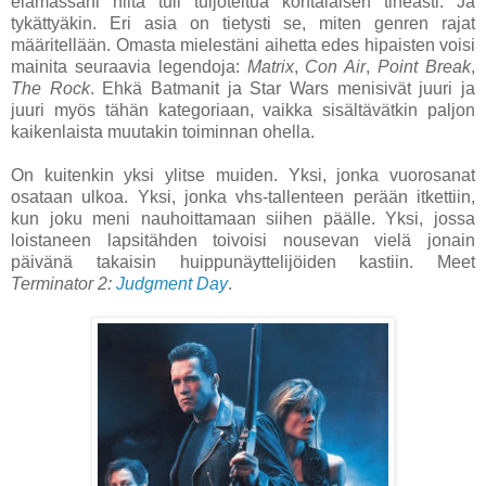
elämässäni niitä tuli tuijoteltua kohtalaisen tiheästi. Ja
tykättyäkin. Eri asia on tietysti se, miten genren rajat
määritellään. Omasta mielestäni aihetta edes hipaisten voisi
mainita seuraavia legendoja:
Matrix
,
Con Air
,
Point Break
,
The Rock
. Ehkä Batmanit ja Star Wars menisivät juuri ja
juuri myös tähän kategoriaan, vaikka sisältävätkin paljon
kaikenlaista muutakin toiminnan ohella.
On kuitenkin yksi ylitse muiden. Yksi, jonka vuorosanat
osataan ulkoa. Yksi, jonka vhs-tallenteen perään itkettiin,
kun joku meni nauhoittamaan siihen päälle. Yksi, jossa
loistaneen lapsitähden toivoisi nousevan vielä jonain
päivänä takaisin huippunäyttelijöiden kastiin. Meet
Terminator 2:
Judgment Day
.