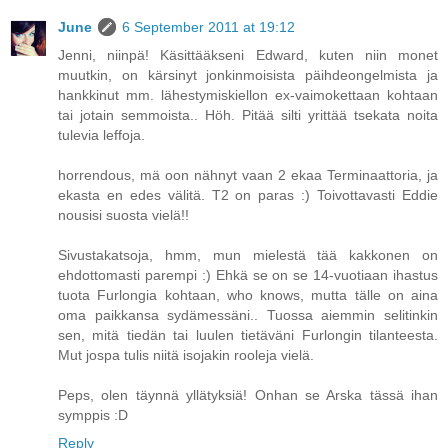
June
6 September 2011 at 19:12
Jenni, niinpä! Käsittääkseni Edward, kuten niin monet
muutkin, on kärsinyt jonkinmoisista päihdeongelmista ja
hankkinut mm. lähestymiskiellon ex-vaimokettaan kohtaan
tai jotain semmoista.. Höh. Pitää silti yrittää tsekata noita
tulevia leffoja.
horrendous, mä oon nähnyt vaan 2 ekaa Terminaattoria, ja
ekasta en edes välitä. T2 on paras :) Toivottavasti Eddie
nousisi suosta vielä!!
Sivustakatsoja, hmm, mun mielestä tää kakkonen on
ehdottomasti parempi :) Ehkä se on se 14-vuotiaan ihastus
tuota Furlongia kohtaan, who knows, mutta tälle on aina
oma paikkansa sydämessäni.. Tuossa aiemmin selitinkin
sen, mitä tiedän tai luulen tietäväni Furlongin tilanteesta.
Mut jospa tulis niitä isojakin rooleja vielä.
Peps, olen täynnä yllätyksiä! Onhan se Arska tässä ihan
symppis :D
Reply