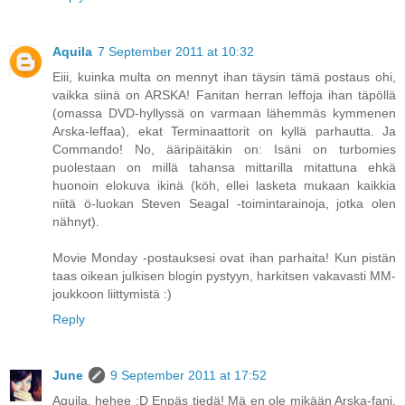
Aquila
7 September 2011 at 10:32
Eiii, kuinka multa on mennyt ihan täysin tämä postaus ohi,
vaikka siinä on ARSKA! Fanitan herran leffoja ihan täpöllä
(omassa DVD-hyllyssä on varmaan lähemmäs kymmenen
Arska-leffaa), ekat Terminaattorit on kyllä parhautta. Ja
Commando! No, ääripäitäkin on: Isäni on turbomies
puolestaan on millä tahansa mittarilla mitattuna ehkä
huonoin elokuva ikinä (köh, ellei lasketa mukaan kaikkia
niitä ö-luokan Steven Seagal -toimintarainoja, jotka olen
nähnyt).
Movie Monday -postauksesi ovat ihan parhaita! Kun pistän
taas oikean julkisen blogin pystyyn, harkitsen vakavasti MM-
joukkoon liittymistä :)
Reply
June
9 September 2011 at 17:52
Aquila, hehee :D Enpäs tiedä! Mä en ole mikään Arska-fani,