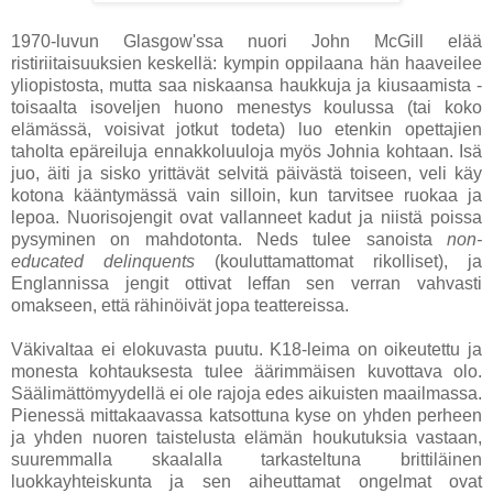
1970-luvun Glasgow'ssa nuori John McGill elää
ristiriitaisuuksien keskellä: kympin oppilaana hän haaveilee
yliopistosta, mutta saa niskaansa haukkuja ja kiusaamista -
toisaalta isoveljen huono menestys koulussa (tai koko
elämässä, voisivat jotkut todeta) luo etenkin opettajien
taholta epäreiluja ennakkoluuloja myös Johnia kohtaan. Isä
juo, äiti ja sisko yrittävät selvitä päivästä toiseen, veli käy
kotona kääntymässä vain silloin, kun tarvitsee ruokaa ja
lepoa. Nuorisojengit ovat vallanneet kadut ja niistä poissa
pysyminen on mahdotonta. Neds tulee sanoista
non-
educated delinquents
(kouluttamattomat rikolliset), ja
Englannissa jengit ottivat leffan sen verran vahvasti
omakseen, että rähinöivät jopa teattereissa.
Väkivaltaa ei elokuvasta puutu. K18-leima on oikeutettu ja
monesta kohtauksesta tulee äärimmäisen kuvottava olo.
Säälimättömyydellä ei ole rajoja edes aikuisten maailmassa.
Pienessä mittakaavassa katsottuna kyse on yhden perheen
ja yhden nuoren taistelusta elämän houkutuksia vastaan,
suuremmalla skaalalla tarkasteltuna brittiläinen
luokkayhteiskunta ja sen aiheuttamat ongelmat ovat