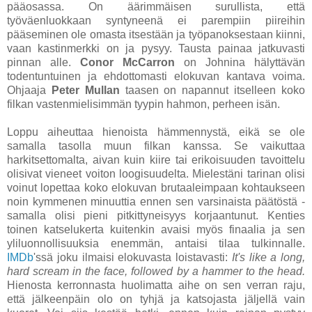
pääosassa. On äärimmäisen surullista, että
työväenluokkaan syntyneenä ei parempiin piireihin
pääseminen ole omasta itsestään ja työpanoksestaan kiinni,
vaan kastinmerkki on ja pysyy. Tausta painaa jatkuvasti
pinnan alle.
Conor McCarron
on Johnina hälyttävän
todentuntuinen ja ehdottomasti elokuvan kantava voima.
Ohjaaja
Peter Mullan
taasen on napannut itselleen koko
filkan vastenmielisimmän tyypin hahmon, perheen isän.
Loppu aiheuttaa hienoista hämmennystä, eikä se ole
samalla tasolla muun filkan kanssa. Se vaikuttaa
harkitsettomalta, aivan kuin kiire tai erikoisuuden tavoittelu
olisivat vieneet voiton loogisuudelta. Mielestäni tarinan olisi
voinut lopettaa koko elokuvan brutaaleimpaan kohtaukseen
noin kymmenen minuuttia ennen sen varsinaista päätöstä -
samalla olisi pieni pitkittyneisyys korjaantunut. Kenties
toinen katselukerta kuitenkin avaisi myös finaalia ja sen
yliluonnollisuuksia enemmän, antaisi tilaa tulkinnalle.
IMDb
'ssä joku ilmaisi elokuvasta loistavasti:
It's like a long,
hard scream in the face, followed by a hammer to the head.
Hienosta kerronnasta huolimatta aihe on sen verran raju,
että jälkeenpäin olo on tyhjä ja katsojasta jäljellä vain