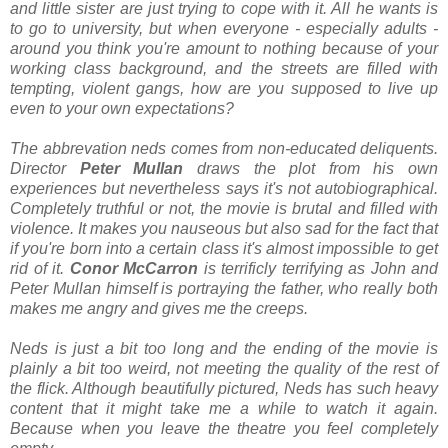
and little sister are just trying to cope with it. All he wants is
to go to university, but when everyone - especially adults -
around you think you're amount to nothing because of your
working class background, and the streets are filled with
tempting, violent gangs, how are you supposed to live up
even to your own expectations?
The abbrevation neds comes from non-educated deliquents.
Director
Peter Mullan
draws the plot from his own
experiences but nevertheless says it's not autobiographical.
Completely truthful or not, the movie is brutal and filled with
violence. It makes you nauseous but also sad for the fact that
if you're born into a certain class it's almost impossible to get
rid of it.
Conor McCarron
is terrificly terrifying as John and
Peter Mullan himself is portraying the father, who really both
makes me angry and gives me the creeps.
Neds is just a bit too long and the ending of the movie is
plainly a bit too weird, not meeting the quality of the rest of
the flick. Although beautifully pictured, Neds has such heavy
content that it might take me a while to watch it again.
Because when you leave the theatre you feel completely