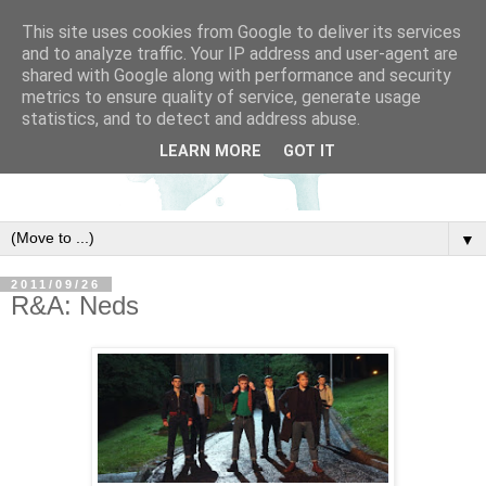
This site uses cookies from Google to deliver its services
and to analyze traffic. Your IP address and user-agent are
shared with Google along with performance and security
metrics to ensure quality of service, generate usage
statistics, and to detect and address abuse.
LEARN MORE
GOT IT
▼
2011/09/26
R&A: Neds