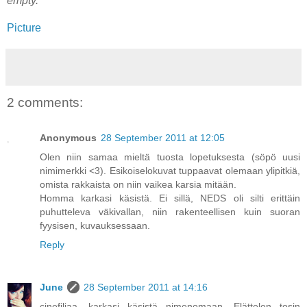
empty.
Picture
2 comments:
Anonymous
28 September 2011 at 12:05
Olen niin samaa mieltä tuosta lopetuksesta (söpö uusi
nimimerkki <3). Esikoiselokuvat tuppaavat olemaan ylipitkiä,
omista rakkaista on niin vaikea karsia mitään.
Homma karkasi käsistä. Ei sillä, NEDS oli silti erittäin
puhutteleva väkivallan, niin rakenteellisen kuin suoran
fyysisen, kuvauksessaan.
Reply
June
28 September 2011 at 14:16
cinefiliaa, karkasi käsistä nimenomaan. Elättelen tosin