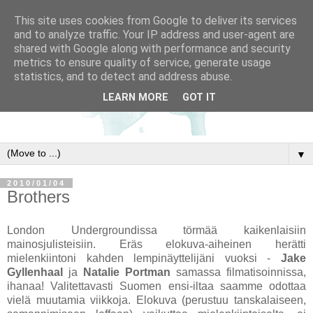
This site uses cookies from Google to deliver its services
and to analyze traffic. Your IP address and user-agent are
shared with Google along with performance and security
metrics to ensure quality of service, generate usage
statistics, and to detect and address abuse.
LEARN MORE
GOT IT
▼
2010/01/04
Brothers
London Undergroundissa törmää kaikenlaisiin
mainosjulisteisiin. Eräs elokuva-aiheinen herätti
mielenkiintoni kahden lempinäyttelijäni vuoksi -
Jake
Gyllenhaal
ja
Natalie Portman
samassa filmatisoinnissa,
ihanaa! Valitettavasti Suomen ensi-iltaa saamme odottaa
vielä muutamia viikkoja. Elokuva (perustuu tanskalaiseen,