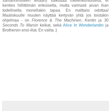
samannimiseen leffaan) vaikuttaa mielenkiintoiselta, ei
kenties hillittömän erikoiselta, mutta varmasti aivan liian
todelliselta monellakin tapaa. En malttaisi odottaa!
Maaliskuulle muuten näyttää kertyvän yhtä jos toistakin
ohjelmaa - on
Florence & The Machinen
,
Kentin
ja
30
Seconds To Marsin
keikat, sekä
Alice In Wonderlandin
ja
Brothersin ensi-illat. En valita ;)