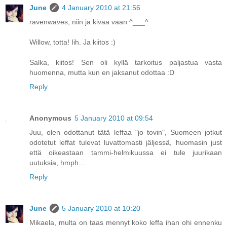
June
4 January 2010 at 21:56
ravenwaves, niin ja kivaa vaan ^___^
Willow, totta! Iih. Ja kiitos :)
Salka, kiitos! Sen oli kyllä tarkoitus paljastua vasta
huomenna, mutta kun en jaksanut odottaa :D
Reply
Anonymous
5 January 2010 at 09:54
Juu, olen odottanut tätä leffaa "jo tovin", Suomeen jotkut
odotetut leffat tulevat luvattomasti jäljessä, huomasin just
että oikeastaan tammi-helmikuussa ei tule juurikaan
uutuksia, hmph...
Reply
June
5 January 2010 at 10:20
Mikaela, multa on taas mennyt koko leffa ihan ohi ennenku