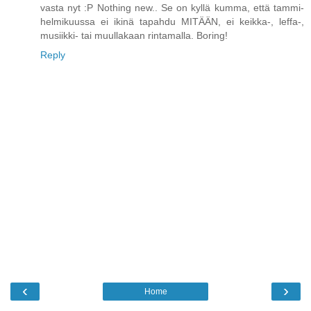
vasta nyt :P Nothing new.. Se on kyllä kumma, että tammi-
helmikuussa ei ikinä tapahdu MITÄÄN, ei keikka-, leffa-,
musiikki- tai muullakaan rintamalla. Boring!
Reply
‹
›
Home