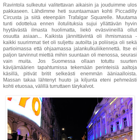
Ravintola sulkeutui valitettavan aikaisin ja jouduimme ulos
pakkaseen. Lähdimme heti suuntaamaan kohti Piccadilly
Circusta ja siitä eteenpäin Trafalgar Squarelle. Muutama
tunti odottelua ennen ilotulituksia sujui yllättävän hyvin
hyytävästä ilmasta huolimatta, liekö eväsviineillä ollut
osuutta asiaan... Kaikista jännittävintä oli ihmismassa -
kaikki suurimmat tiet oli suljettu autoilta ja poliiseja oli sekä
partioimassa että ohjaamassa jalankulkuliikennettä. Itse ei
paljon tarvinnut miettiä mihin suuntaan oli menossa, seurasi
vain muita. Jos Suomessa ollaan totuttu suurten
kävijämäärien tapahtumissa tekemään perinteisiä aaltoja
käsillä, pitivät britit selkeästi enemmän ääniaalloista.
Massan takaa lähtenyt huuto ja kiljunta eteni pehmeästi
kohti etuosaa, välillä turruttaen tärykalvot.