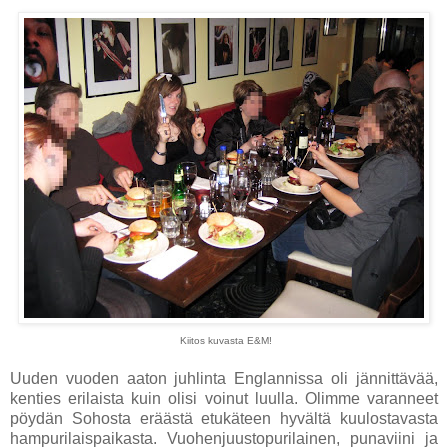
Kiitos kuvasta E&M!
Uuden vuoden aaton juhlinta Englannissa oli jännittävää,
kenties erilaista kuin olisi voinut luulla. Olimme varanneet
pöydän Sohosta eräästä etukäteen hyvältä kuulostavasta
hampurilaispaikasta. Vuohenjuustopurilainen, punaviini ja