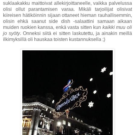
suklaakakku maittoivat allekirjoittaneelle, vaikka palvelussa
olisi ollut parantamisen varaa. Mikäli tarjoilijat olisivat
kiireisen hätiköinnin sijaan ottaneet hieman rauhallisemmin,
olisin ehkä saanut side dish -salaattini samaan aikaan
muiden ruokien kanssa, enkä vasta sitten kun
kaikki muu oli
jo syöty
. Onneksi siitä ei sitten laskutettu, ja ainakin meillä
ilkimyksillä oli hauskaa toisten kustannuksella ;)