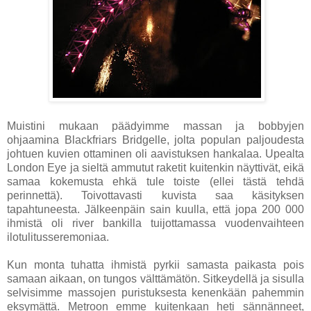
Muistini mukaan päädyimme massan ja bobbyjen
ohjaamina Blackfriars Bridgelle, jolta populan paljoudesta
johtuen kuvien ottaminen oli aavistuksen hankalaa. Upealta
London Eye ja sieltä ammutut raketit kuitenkin näyttivät, eikä
samaa kokemusta ehkä tule toiste (ellei tästä tehdä
perinnettä). Toivottavasti kuvista saa käsityksen
tapahtuneesta. Jälkeenpäin sain kuulla, että jopa 200 000
ihmistä oli river bankilla tuijottamassa vuodenvaihteen
ilotulitusseremoniaa.
Kun monta tuhatta ihmistä pyrkii samasta paikasta pois
samaan aikaan, on tungos välttämätön. Sitkeydellä ja sisulla
selvisimme massojen puristuksesta kenenkään pahemmin
eksymättä. Metroon emme kuitenkaan heti sännänneet,