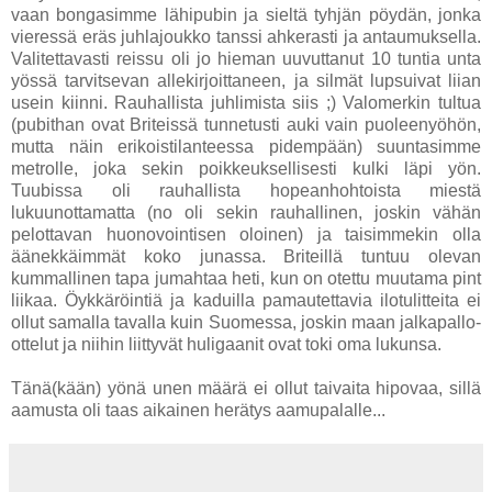
vaan bongasimme lähipubin ja sieltä tyhjän pöydän, jonka
vieressä eräs juhlajoukko tanssi ahkerasti ja antaumuksella.
Valitettavasti reissu oli jo hieman uuvuttanut 10 tuntia unta
yössä tarvitsevan allekirjoittaneen, ja silmät lupsuivat liian
usein kiinni. Rauhallista juhlimista siis ;) Valomerkin tultua
(pubithan ovat Briteissä tunnetusti auki vain puoleenyöhön,
mutta näin erikoistilanteessa pidempään) suuntasimme
metrolle, joka sekin poikkeuksellisesti kulki läpi yön.
Tuubissa oli rauhallista hopeanhohtoista miestä
lukuunottamatta (no oli sekin rauhallinen, joskin vähän
pelottavan huonovointisen oloinen) ja taisimmekin olla
äänekkäimmät koko junassa. Briteillä tuntuu olevan
kummallinen tapa jumahtaa heti, kun on otettu muutama pint
liikaa. Öykkäröintiä ja kaduilla pamautettavia ilotulitteita ei
ollut samalla tavalla kuin Suomessa, joskin maan jalkapallo-
ottelut ja niihin liittyvät huligaanit ovat toki oma lukunsa.
Tänä(kään) yönä unen määrä ei ollut taivaita hipovaa, sillä
aamusta oli taas aikainen herätys aamupalalle...