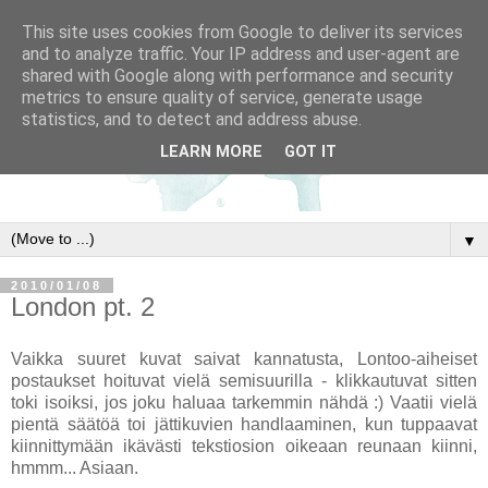
This site uses cookies from Google to deliver its services
and to analyze traffic. Your IP address and user-agent are
shared with Google along with performance and security
metrics to ensure quality of service, generate usage
statistics, and to detect and address abuse.
LEARN MORE
GOT IT
▼
2010/01/08
London pt. 2
Vaikka suuret kuvat saivat kannatusta, Lontoo-aiheiset
postaukset hoituvat vielä semisuurilla - klikkautuvat sitten
toki isoiksi, jos joku haluaa tarkemmin nähdä :) Vaatii vielä
pientä säätöä toi jättikuvien handlaaminen, kun tuppaavat
kiinnittymään ikävästi tekstiosion oikeaan reunaan kiinni,
hmmm... Asiaan.