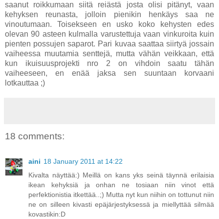
saanut roikkumaan siitä reiästä josta olisi pitänyt, vaan
kehyksen reunasta, jolloin pienikin henkäys saa ne
vinoutumaan. Toisekseen en usko koko kehysten edes
olevan 90 asteen kulmalla varustettuja vaan vinkuroita kuin
pienten possujen saparot. Pari kuvaa saattaa siirtyä jossain
vaiheessa muutamia senttejä, mutta vähän veikkaan, että
kun ikuisuusprojekti nro 2 on vihdoin saatu tähän
vaiheeseen, en enää jaksa sen suuntaan korvaani
lotkauttaa ;)
18 comments:
aini
18 January 2011 at 14:22
Kivalta näyttää:) Meillä on kans yks seinä täynnä erilaisia
ikean kehyksiä ja onhan ne tosiaan niin vinot että
perfektionistia itkettää..;) Mutta nyt kun niihin on tottunut niin
ne on silleen kivasti epäjärjestyksessä ja miellyttää silmää
kovastikin:D