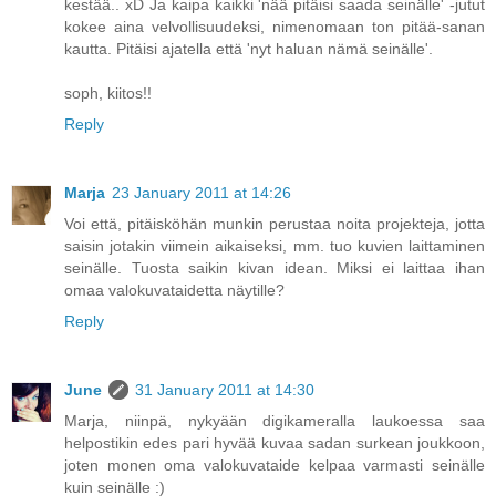
kestää.. xD Ja kaipa kaikki 'nää pitäisi saada seinälle' -jutut
kokee aina velvollisuudeksi, nimenomaan ton pitää-sanan
kautta. Pitäisi ajatella että 'nyt haluan nämä seinälle'.
soph, kiitos!!
Reply
Marja
23 January 2011 at 14:26
Voi että, pitäisköhän munkin perustaa noita projekteja, jotta
saisin jotakin viimein aikaiseksi, mm. tuo kuvien laittaminen
seinälle. Tuosta saikin kivan idean. Miksi ei laittaa ihan
omaa valokuvataidetta näytille?
Reply
June
31 January 2011 at 14:30
Marja, niinpä, nykyään digikameralla laukoessa saa
helpostikin edes pari hyvää kuvaa sadan surkean joukkoon,
joten monen oma valokuvataide kelpaa varmasti seinälle
kuin seinälle :)