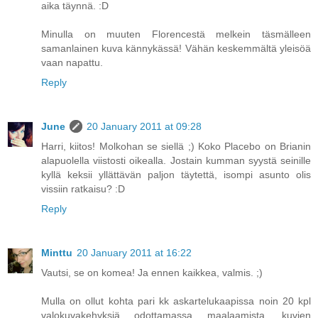
aika täynnä. :D
Minulla on muuten Florencestä melkein täsmälleen
samanlainen kuva kännykässä! Vähän keskemmältä yleisöä
vaan napattu.
Reply
June
20 January 2011 at 09:28
Harri, kiitos! Molkohan se siellä ;) Koko Placebo on Brianin
alapuolella viistosti oikealla. Jostain kumman syystä seinille
kyllä keksii yllättävän paljon täytettä, isompi asunto olis
vissiin ratkaisu? :D
Reply
Minttu
20 January 2011 at 16:22
Vautsi, se on komea! Ja ennen kaikkea, valmis. ;)
Mulla on ollut kohta pari kk askartelukaapissa noin 20 kpl
valokuvakehyksiä odottamassa maalaamista, kuvien