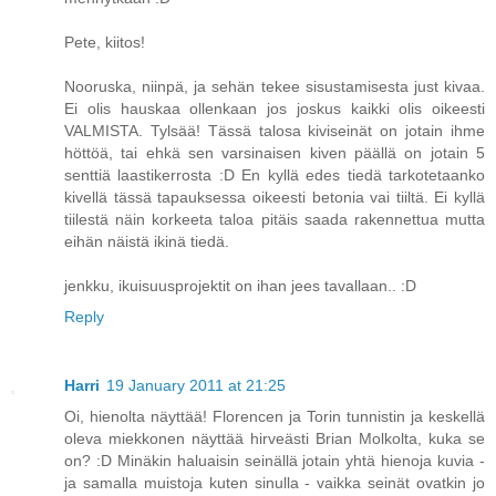
Pete, kiitos!
Nooruska, niinpä, ja sehän tekee sisustamisesta just kivaa.
Ei olis hauskaa ollenkaan jos joskus kaikki olis oikeesti
VALMISTA. Tylsää! Tässä talosa kiviseinät on jotain ihme
höttöä, tai ehkä sen varsinaisen kiven päällä on jotain 5
senttiä laastikerrosta :D En kyllä edes tiedä tarkotetaanko
kivellä tässä tapauksessa oikeesti betonia vai tiiltä. Ei kyllä
tiilestä näin korkeeta taloa pitäis saada rakennettua mutta
eihän näistä ikinä tiedä.
jenkku, ikuisuusprojektit on ihan jees tavallaan.. :D
Reply
Harri
19 January 2011 at 21:25
Oi, hienolta näyttää! Florencen ja Torin tunnistin ja keskellä
oleva miekkonen näyttää hirveästi Brian Molkolta, kuka se
on? :D Minäkin haluaisin seinällä jotain yhtä hienoja kuvia -
ja samalla muistoja kuten sinulla - vaikka seinät ovatkin jo