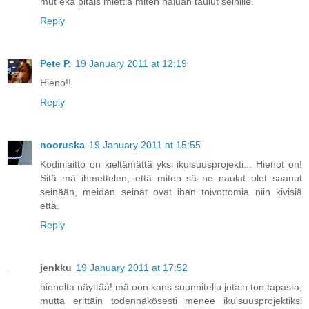
mut eka pitäis miettiä miten haluan taulut seinille.
Reply
Pete P.
19 January 2011 at 12:19
Hieno!!
Reply
nooruska
19 January 2011 at 15:55
Kodinlaitto on kieltämättä yksi ikuisuusprojekti... Hienot on!
Sitä mä ihmettelen, että miten sä ne naulat olet saanut
seinään, meidän seinät ovat ihan toivottomia niin kivisiä
että.
Reply
jenkku
19 January 2011 at 17:52
hienolta näyttää! mä oon kans suunnitellu jotain ton tapasta,
mutta erittäin todennäkösesti menee ikuisuusprojektiksi