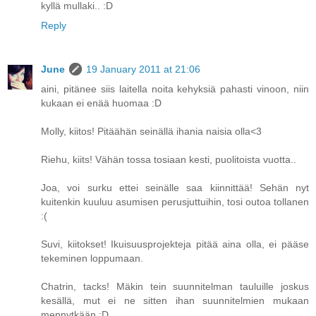
kyllä mullaki.. :D
Reply
June
19 January 2011 at 21:06
aini, pitänee siis laitella noita kehyksiä pahasti vinoon, niin
kukaan ei enää huomaa :D
Molly, kiitos! Pitäähän seinällä ihania naisia olla<3
Riehu, kiits! Vähän tossa tosiaan kesti, puolitoista vuotta..
Joa, voi surku ettei seinälle saa kiinnittää! Sehän nyt
kuitenkin kuuluu asumisen perusjuttuihin, tosi outoa tollanen
:(
Suvi, kiitokset! Ikuisuusprojekteja pitää aina olla, ei pääse
tekeminen loppumaan.
Chatrin, tacks! Mäkin tein suunnitelman tauluille joskus
kesällä, mut ei ne sitten ihan suunnitelmien mukaan
mennytkään :D