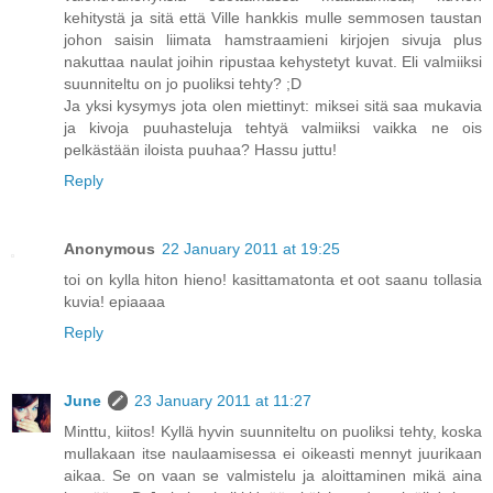
kehitystä ja sitä että Ville hankkis mulle semmosen taustan
johon saisin liimata hamstraamieni kirjojen sivuja plus
nakuttaa naulat joihin ripustaa kehystetyt kuvat. Eli valmiiksi
suunniteltu on jo puoliksi tehty? ;D
Ja yksi kysymys jota olen miettinyt: miksei sitä saa mukavia
ja kivoja puuhasteluja tehtyä valmiiksi vaikka ne ois
pelkästään iloista puuhaa? Hassu juttu!
Reply
Anonymous
22 January 2011 at 19:25
toi on kylla hiton hieno! kasittamatonta et oot saanu tollasia
kuvia! epiaaaa
Reply
June
23 January 2011 at 11:27
Minttu, kiitos! Kyllä hyvin suunniteltu on puoliksi tehty, koska
mullakaan itse naulaamisessa ei oikeasti mennyt juurikaan
aikaa. Se on vaan se valmistelu ja aloittaminen mikä aina