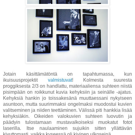
Jotain käsittämätöntä on tapahtumassa, kun
ikuisuusprojektit
valmistuvat
! Kolmesta suuresta
proggiksesta 2/3 on handlattu, materiaaliensa suhteen niistä
pisimpään on roikkunut kuvia kehyksiin ja seinälle -ajatus.
Kehyksiä hankin jo toissakesänä muuttaessani nykyiseen
asuntoon, mutta suurimmaksi ongelmaksi muodostui kuvien
valitseminen ja niiden teettäminen. Välissä piti hankkia lisää
kehyksiäkin. Oikeiden valokuvien suhteen luovutin ja
päädyin tulostamaan mustavalkoiseksi muokatut fotot
laserilla. Itse naulaaminen sujuikin sitten yllättävän
kivuttomasti, vaikka kyseessä oli kivinen ulkoseinä.