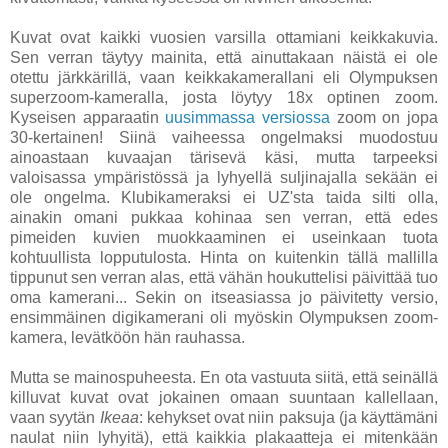
Kuvat ovat kaikki vuosien varsilla ottamiani keikkakuvia.
Sen verran täytyy mainita, että ainuttakaan näistä ei ole
otettu järkkärillä, vaan keikkakamerallani eli Olympuksen
superzoom-kameralla, josta löytyy 18x optinen zoom.
Kyseisen apparaatin
uusimmassa versiossa
zoom on jopa
30-kertainen! Siinä vaiheessa ongelmaksi muodostuu
ainoastaan kuvaajan tärisevä käsi, mutta tarpeeksi
valoisassa ympäristössä ja lyhyellä suljinajalla sekään ei
ole ongelma. Klubikameraksi ei UZ'sta taida silti olla,
ainakin omani pukkaa kohinaa sen verran, että edes
pimeiden kuvien muokkaaminen ei useinkaan tuota
kohtuullista lopputulosta. Hinta on kuitenkin tällä mallilla
tippunut sen verran alas, että vähän houkuttelisi päivittää tuo
oma kamerani... Sekin on itseasiassa jo päivitetty versio,
ensimmäinen digikamerani oli myöskin Olympuksen zoom-
kamera, levätköön hän rauhassa.
Mutta se mainospuheesta. En ota vastuuta siitä, että seinällä
killuvat kuvat ovat jokainen omaan suuntaan kallellaan,
vaan syytän
Ikeaa
: kehykset ovat niin paksuja (ja käyttämäni
naulat niin lyhyitä), että kaikkia plakaatteja ei mitenkään