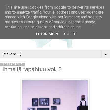
This site uses cookies from Google to deliver its services
and to analyze traffic. Your IP address and user-agent are
shared with Google along with performance and security
metrics to ensure quality of service, generate usage
statistics, and to detect and address abuse.
LEARN MORE
GOT IT
▼
2011/01/18
Ihmeitä tapahtuu vol. 2