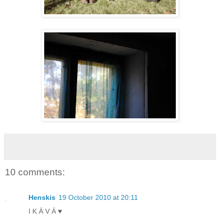
10 comments:
Henskis
19 October 2010 at 20:11
I K Ä V Ä ♥