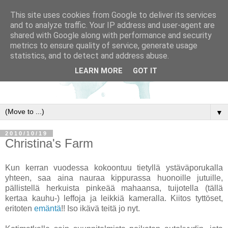
This site uses cookies from Google to deliver its services
and to analyze traffic. Your IP address and user-agent are
shared with Google along with performance and security
metrics to ensure quality of service, generate usage
statistics, and to detect and address abuse.
LEARN MORE
GOT IT
▼
2010/10/19
Christina's Farm
Kun kerran vuodessa kokoontuu tietyllä ystäväporukalla
yhteen, saa aina nauraa kippurassa huonoille jutuille,
pällistellä herkuista pinkeää mahaansa, tuijotella (tällä
kertaa kauhu-) leffoja ja leikkiä kameralla. Kiitos tyttöset,
eritoten
emäntä
!! Iso ikävä teitä jo nyt.