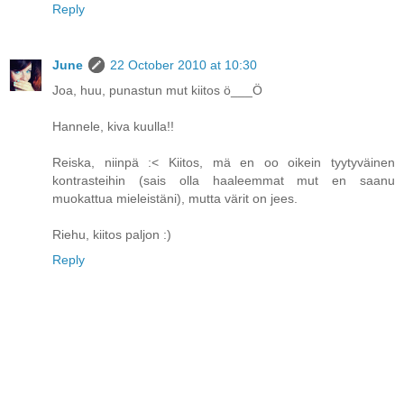
Reply
June
22 October 2010 at 10:30
Joa, huu, punastun mut kiitos ö___Ö
Hannele, kiva kuulla!!
Reiska, niinpä :< Kiitos, mä en oo oikein tyytyväinen
kontrasteihin (sais olla haaleemmat mut en saanu
muokattua mieleistäni), mutta värit on jees.
Riehu, kiitos paljon :)
Reply