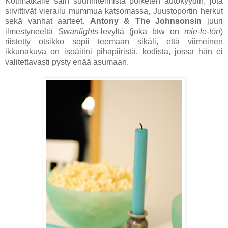
Kotimatkalle sain suunnitelmista poiketen autokyydin, jota
siivittivät vierailu mummua katsomassa, Juustoportin herkut
sekä vanhat aarteet.
Antony & The Johnsonsin
juuri
ilmestyneeltä
Swanlights
-levyltä (joka btw on
mie-le-tön
)
riistetty otsikko sopii teemaan sikäli, että viimeinen
ikkunakuva on isoäitini pihapiiristä, kodista, jossa hän ei
valitettavasti pysty enää asumaan.