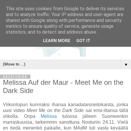
This site uses cookies from Google to deliver its services
and to analyze traffic. Your IP address and user-agent are
shared with Google along with performance and security
metrics to ensure quality of service, generate usage
statistics, and to detect and address abuse.
LEARN MORE
GOT IT
▼
2010/10/08
Melissa Auf der Maur - Meet Me on the
Dark Side
Viikonlopun kunniaksi ihanaa kanadalaisneitokaista, jonka
uusi video
Meet Me on the Dark Side
sai ensi-iltansa tällä
viikolla. Onpa
Melissa
tulossa jälleen Suomeenkin
marraskuussa, tarkemmin sanottuna Nosturiin 24.11. Vielä
en tiedä menenkö paikalle, kun MAdM tuli vasta keväällä