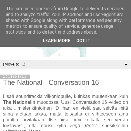
This site uses cookies from Google to deliver its services
and to analyze traffic. Your IP address and user-agent are
shared with Google along with performance and security
metrics to ensure quality of service, generate usage
statistics, and to detect and address abuse.
LEARN MORE
GOT IT
▼
2011/03/11
The National - Conversation 16
Lisää soundtrackia viikonlopulle, kuinkas muutenkaan kuin
The Nationalin
muodossa! Uusi Conversation 16 -video on
aika ...mielenkiintoinen :D Ihan en vielä saa selvää mitä
siinä ajetaan takaa, mutta toisaalta ei viihteeseen aina
pointtia tarvitakaan. Itse biisi toimi keikalla sen verran
loistavasti, että nousi kyllä
High Violet
-suosikkeihin