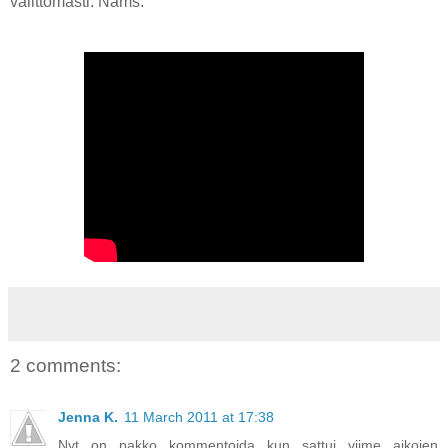
välittömästi. Nams.
2 comments:
Jenna K.
11 March 2011 at 17:38
Nyt on pakko kommentoida kun sattui viime aikojen